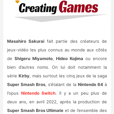
Nintendo Direct
Tests et previews
Tests de jeux
Masahiro Sakurai
fait partie des créateurs de
jeux-vidéo les plus connus au monde aux côtés
Tests d’accessoires
de
Shigeru Miyamoto
,
Hideo Kojima
ou encore
Autres tests
bien d’autres noms. On lui doit notamment la
Previews
série
Kirby
, mais surtout les cinq jeux de la saga
Super Smash Bros
, s’étalant de la
Nintendo 64
à
Précommandes
l’opus
Nintendo Switch
. Il y a un peu plus de
deux ans, en avril 2022, après la production de
Précommandes jeux Switch 2
Super Smash Bros Ultimate
et de l’ensemble des