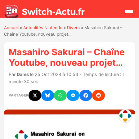
Accueil
»
Actualités Nintendo
»
Divers
»
Masahiro Sakurai –
Rechercher
Chaîne Youtube, nouveau projet…
Masahiro Sakurai – Chaîne
Actualités
Youtube, nouveau projet…
Jeux
Par
Dams
le 25 Oct 2024 à 10:54 - Temps de lecture : 1
minute 30 sec
Hardware
PARTAGER
Mises à jour
Chiffres de ventes
Rumeurs