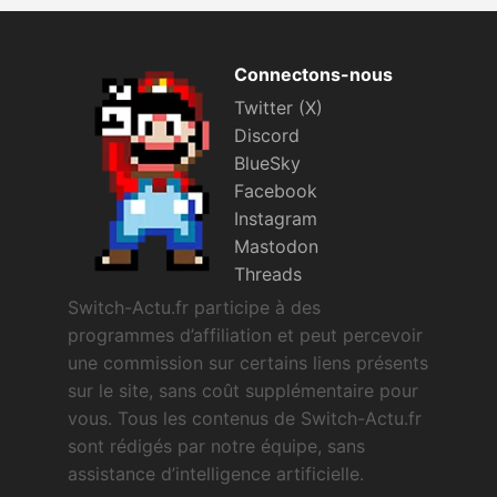
Connectons-nous
Twitter (X)
Discord
BlueSky
Facebook
Instagram
Mastodon
Threads
Switch-Actu.fr participe à des
programmes d’affiliation et peut percevoir
une commission sur certains liens présents
sur le site, sans coût supplémentaire pour
vous. Tous les contenus de Switch-Actu.fr
sont rédigés par notre équipe, sans
assistance d’intelligence artificielle.