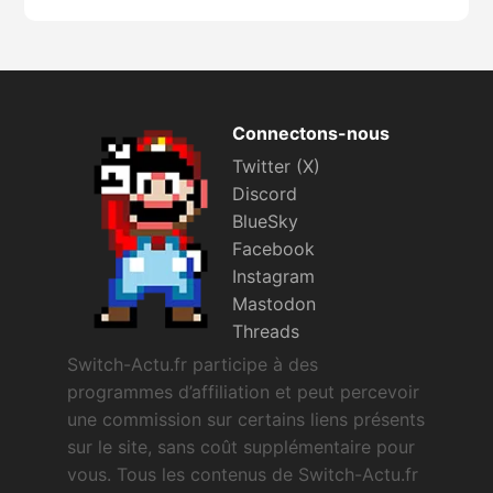
Connectons-nous
Twitter (X)
Discord
BlueSky
Facebook
Instagram
Mastodon
Threads
Switch-Actu.fr participe à des
programmes d’affiliation et peut percevoir
une commission sur certains liens présents
sur le site, sans coût supplémentaire pour
vous. Tous les contenus de Switch-Actu.fr