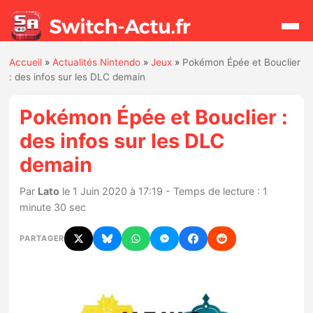
Accueil
»
Actualités Nintendo
»
Jeux
»
Pokémon Épée et Bouclier
Rechercher
: des infos sur les DLC demain
Pokémon Épée et Bouclier :
Actualités
des infos sur les DLC
demain
Jeux
Par
Lato
le 1 Juin 2020 à 17:19 - Temps de lecture : 1
Hardware
minute 30 sec
Mises à jour
PARTAGER
Chiffres de ventes
Rumeurs