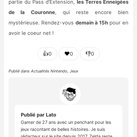
partie du Pass d’Extension,
les Terres Enneigées
de la Couronne
, qui reste encore bien
mystérieuse. Rendez-vous
demain à 15h
pour en
avoir le coeur net !
👍
❤️
👎
0
0
0
Publié dans
Actualités Nintendo
,
Jeux
Publié par
Lato
Gamer de 27 ans avec un penchant pour les
jeux racontant de belles histoires. Je suis
rédacteur sur le site depuis 2017. Zelda reste