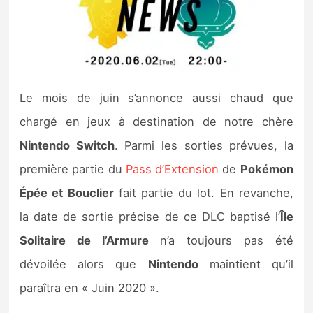
Nintendo Direct
Tests et previews
Le mois de juin s’annonce aussi chaud que
Tests de jeux
chargé en jeux à destination de notre chère
Tests d’accessoires
Nintendo Switch
. Parmi les sorties prévues, la
première partie du
Pass d’Extension
de
Pokémon
Autres tests
Épée et Bouclier
fait partie du lot. En revanche,
Previews
la date de sortie précise de ce DLC baptisé l’
Île
Solitaire de l’Armure
n’a toujours pas été
Précommandes
dévoilée alors que
Nintendo
maintient qu’il
Précommandes jeux Switch 2
paraîtra en « Juin 2020 ».