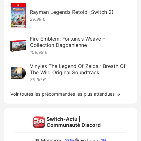
Rayman Legends Retold (Switch 2)
29,99 €
Fire Emblem: Fortune’s Weave –
Collection Dagdanienne
109,99 €
Vinyles The Legend Of Zelda : Breath Of
The Wild Original Soundtrack
39.99 €
Voir toutes les précommandes les plus attendues →
Switch-Actu |
Communauté Discord
👥 Membres :
205
🟢 En ligne :
19