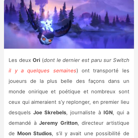
Nintendo Direct
Tests et previews
Tests de jeux
Les deux
Ori
(
dont le dernier est paru sur Switch
Tests d’accessoires
il y a quelques semaines
) ont transporté les
Autres tests
joueurs de la plus belle des façons dans un
monde onirique et poétique et nombreux sont
Previews
ceux qui aimeraient s’y replonger, en premier lieu
Précommandes
desquels
Joe Skrebels
, journaliste à
IGN
, qui a
demandé à
Jeremy Gritton
, directeur artistique
Précommandes jeux Switch 2
de
Moon Studios
, s’il y avait une possibilité de