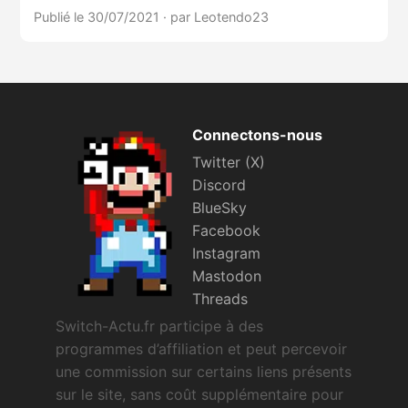
Publié le 30/07/2021
·
par Leotendo23
Connectons-nous
Twitter (X)
Discord
BlueSky
Facebook
Instagram
Mastodon
Threads
Switch-Actu.fr participe à des
programmes d’affiliation et peut percevoir
une commission sur certains liens présents
sur le site, sans coût supplémentaire pour