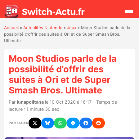
Accueil
»
Actualités Nintendo
»
Jeux
»
Moon Studios parle de la
Rechercher
possibilité d’offrir des suites à Ori et de Super Smash Bros.
Ultimate
Actualités
Moon Studios parle de la
possibilité d’offrir des
Jeux
suites à Ori et de Super
Smash Bros. Ultimate
Hardware
Par
lunapolitana
le 10 Oct 2020 à 16:17 - Temps de
Mises à jour
lecture : 1 minute 30 sec
Chiffres de ventes
PARTAGER
Rumeurs