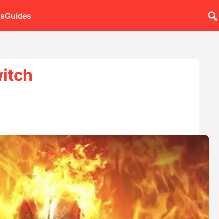
ns
Guides
witch