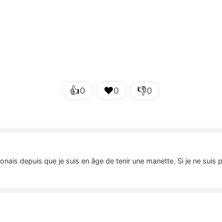
👍
❤️
👎
0
0
0
nais depuis que je suis en âge de tenir une manette. Si je ne suis 