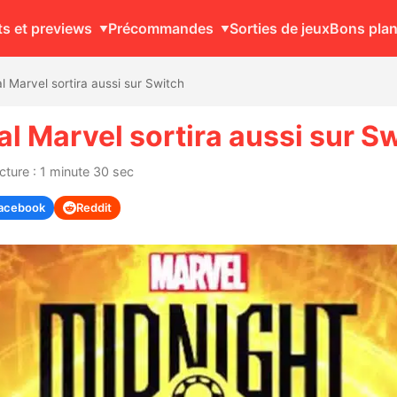
ts et previews
Précommandes
Sorties de jeux
Bons pla
al Marvel sortira aussi sur Switch
cal Marvel sortira aussi sur S
ture : 1 minute 30 sec
acebook
Reddit