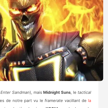
e Enter Sandman
), mais
Midnight Suns
, le
tactical
des de notre part vu le
framerate
vacillant de
la