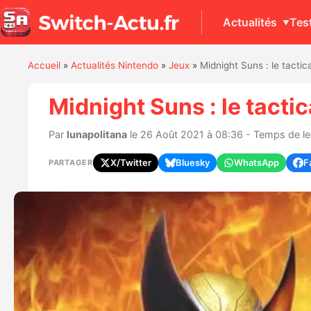
Actualités
Tes
Accueil
»
Actualités Nintendo
»
Jeux
»
Midnight Suns : le tactic
Midnight Suns : le tacti
Par
lunapolitana
le 26 Août 2021 à 08:36 - Temps de lec
X/Twitter
Bluesky
WhatsApp
F
PARTAGER