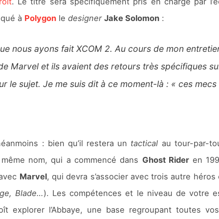
oit
. Le titre sera spécifiquement pris en charge par l’
liqué à
Polygon
le
designer
Jake Solomon
:
ue nous ayons fait XCOM 2. Au cours de mon entretien 
 de Marvel et ils avaient des retours très spécifiques s
r le sujet. Je me suis dit à ce moment-là : « ces mecs
éanmoins : bien qu’il restera un
tactical
au tour-par-to
 du même nom, qui a commencé dans
Ghost Rider
en 1992
 avec
Marvel
, qui devra s’associer avec trois autre héros
nge, Blade…
). Les compétences et le niveau de votre es
oît explorer l’Abbaye, une base regroupant toutes vos