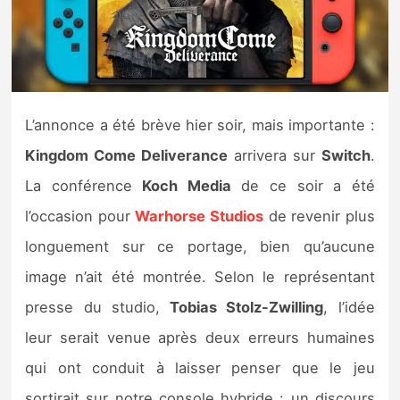
Nintendo Direct
Tests et previews
L’annonce a été brève hier soir, mais importante :
Tests de jeux
Kingdom Come Deliverance
arrivera sur
Switch
.
Tests d’accessoires
La conférence
Koch Media
de ce soir a été
l’occasion pour
Warhorse Studios
de revenir plus
Autres tests
longuement sur ce portage, bien qu’aucune
Previews
image n’ait été montrée. Selon le représentant
presse du studio,
Tobias Stolz-Zwilling
, l’idée
Précommandes
leur serait venue après deux erreurs humaines
Précommandes jeux Switch 2
qui ont conduit à laisser penser que le jeu
sortirait sur notre console hybride : un discours