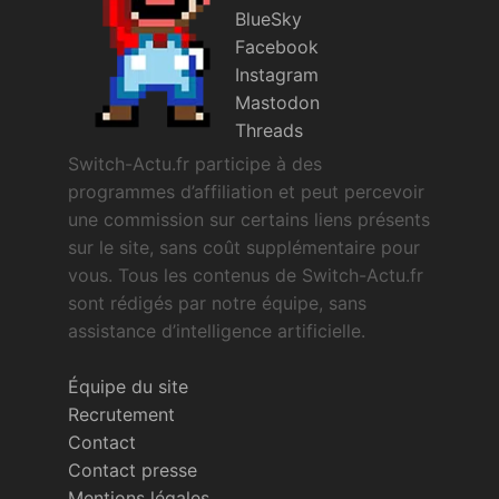
BlueSky
Facebook
Instagram
Mastodon
Threads
Switch-Actu.fr participe à des
programmes d’affiliation et peut percevoir
une commission sur certains liens présents
sur le site, sans coût supplémentaire pour
vous. Tous les contenus de Switch-Actu.fr
sont rédigés par notre équipe, sans
assistance d’intelligence artificielle.
Équipe du site
Recrutement
Contact
Contact presse
Mentions légales