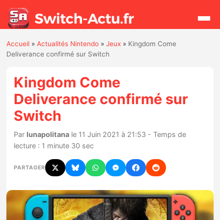
Accueil
»
Actualités Nintendo
»
Jeux
»
Kingdom Come
Rechercher
Deliverance confirmé sur Switch
Kingdom Come
Actualités
Deliverance confirmé sur
Switch
Jeux
Par
lunapolitana
le 11 Juin 2021 à 21:53 - Temps de
Hardware
lecture : 1 minute 30 sec
Mises à jour
PARTAGER
Chiffres de ventes
Rumeurs