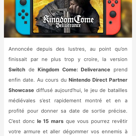
Nintendo Direct
Tests et previews
Tests de jeux
Annoncée depuis des lustres, au point qu’on
finissait par ne plus trop y croire, la version
Tests d’accessoires
Switch
de
Kingdom Come: Deliverance
prend
Autres tests
enfin date. Au cours du
Nintendo Direct Partner
Showcase
diffusé aujourd’hui, le jeu de batailles
Previews
médiévales s’est rapidement montré et en a
Précommandes
profité pour donner sa date de sortie précise.
C’est donc
le 15 mars
que vous pourrez revêtir
Précommandes jeux Switch 2
votre armure et aller dégommer vos ennemis à