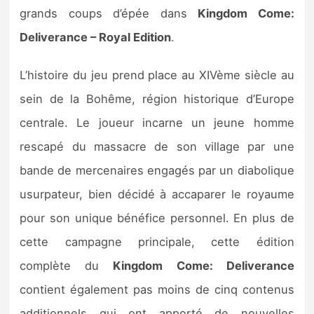
Sorties de jeux
grands coups d’épée dans
Kingdom Come:
Deliverance – Royal Edition
.
Bons plans
L’histoire du jeu prend place au XIVème siècle au
Guides
sein de la Bohême, région historique d’Europe
centrale. Le joueur incarne un jeune homme
rescapé du massacre de son village par une
bande de mercenaires engagés par un diabolique
usurpateur, bien décidé à accaparer le royaume
pour son unique bénéfice personnel. En plus de
cette campagne principale, cette édition
complète du
Kingdom Come: Deliverance
contient également pas moins de cinq contenus
additionnels qui ont apporté de nouvelles