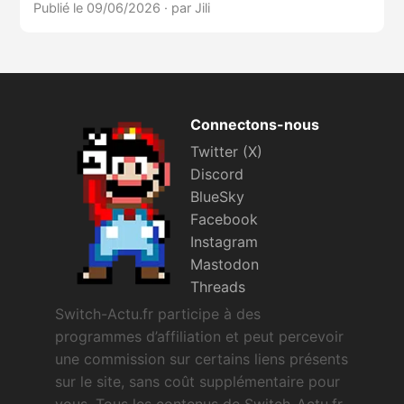
Publié le 09/06/2026
·
par Jili
Connectons-nous
Twitter (X)
Discord
BlueSky
Facebook
Instagram
Mastodon
Threads
Switch-Actu.fr participe à des
programmes d’affiliation et peut percevoir
une commission sur certains liens présents
sur le site, sans coût supplémentaire pour