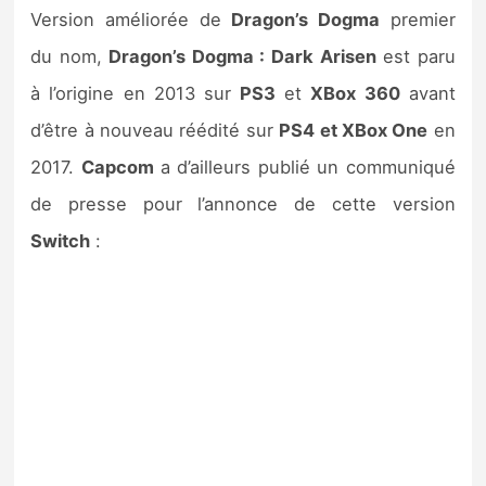
Sorties de jeux
Version améliorée de
Dragon’s Dogma
premier
du nom,
Dragon’s Dogma : Dark Arisen
est paru
Bons plans
à l’origine en 2013 sur
PS3
et
XBox 360
avant
d’être à nouveau réédité sur
PS4 et XBox One
en
Guides
2017.
Capcom
a d’ailleurs publié un communiqué
de presse pour l’annonce de cette version
Switch
: