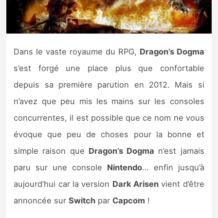
Nintendo Direct
Tests et previews
Dans le vaste royaume du RPG,
Dragon’s Dogma
s’est forgé une place plus que confortable
Tests de jeux
depuis sa première parution en 2012. Mais si
Tests d’accessoires
n’avez que peu mis les mains sur les consoles
concurrentes, il est possible que ce nom ne vous
Autres tests
évoque que peu de choses pour la bonne et
Previews
simple raison que
Dragon’s Dogma
n’est jamais
paru sur une console
Nintendo
… enfin jusqu’à
Précommandes
aujourd’hui car la version
Dark Arisen
vient d’être
Précommandes jeux Switch 2
annoncée sur
Switch
par
Capcom
!