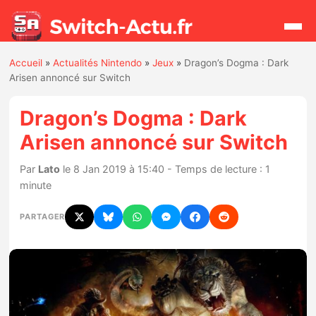
Accueil
»
Actualités Nintendo
»
Jeux
»
Dragon’s Dogma : Dark
Rechercher
Arisen annoncé sur Switch
Dragon’s Dogma : Dark
Actualités
Arisen annoncé sur Switch
Jeux
Par
Lato
le 8 Jan 2019 à 15:40 - Temps de lecture : 1
minute
Hardware
PARTAGER
Mises à jour
Chiffres de ventes
Rumeurs