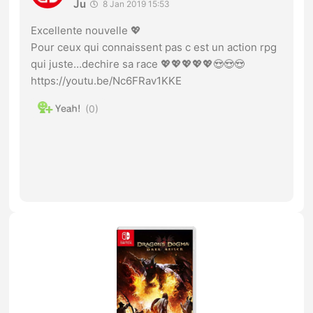
Ju
8 Jan 2019 15:53
Excellente nouvelle 💖
Pour ceux qui connaissent pas c est un action rpg
qui juste…dechire sa race 💖💖💖💖💖😍😍😍
https://youtu.be/Nc6FRav1KKE
0