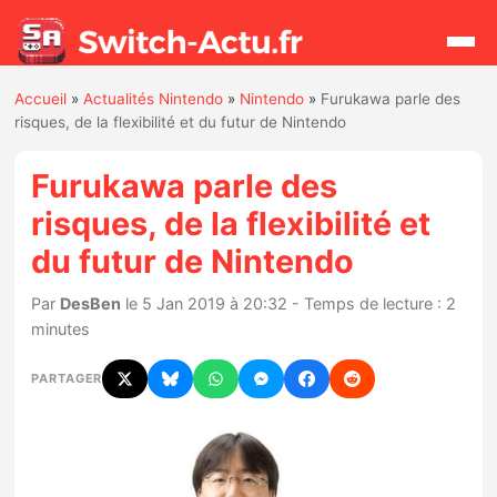
Accueil
»
Actualités Nintendo
»
Nintendo
»
Furukawa parle des
Rechercher
risques, de la flexibilité et du futur de Nintendo
Furukawa parle des
Actualités
risques, de la flexibilité et
du futur de Nintendo
Jeux
Par
DesBen
le 5 Jan 2019 à 20:32 - Temps de lecture : 2
Hardware
minutes
Mises à jour
PARTAGER
Chiffres de ventes
Rumeurs