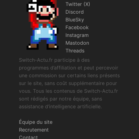
Twitter (X)
Discord
BlueSky
Facebook
Instagram
Mastodon
Threads
Switch-Actu.fr participe à des
programmes d’affiliation et peut percevoir
une commission sur certains liens présents
sur le site, sans coût supplémentaire pour
vous. Tous les contenus de Switch-Actu.fr
sont rédigés par notre équipe, sans
assistance d’intelligence artificielle.
Équipe du site
Recrutement
Contact