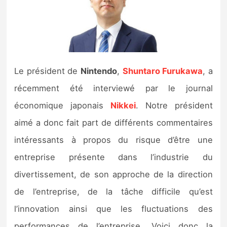
Nintendo Direct
Tests et previews
Le président de
Nintendo
,
Shuntaro Furukawa
, a
Tests de jeux
récemment été interviewé par le journal
Tests d’accessoires
économique japonais
Nikkei
. Notre président
aimé
a donc fait part de différents commentaires
Autres tests
intéressants à propos du risque d’être une
Previews
entreprise présente dans l’industrie du
divertissement, de son approche de la direction
Précommandes
de l’entreprise, de la tâche difficile qu’est
Précommandes jeux Switch 2
l’innovation ainsi que les fluctuations des
performances de l’entreprise. Voici donc la