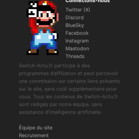
Connectons-nous
Twitter (X)
Discord
BlueSky
Facebook
Instagram
Mastodon
Threads
Switch-Actu.fr participe à des
programmes d’affiliation et peut percevoir
une commission sur certains liens présents
sur le site, sans coût supplémentaire pour
vous. Tous les contenus de Switch-Actu.fr
sont rédigés par notre équipe, sans
assistance d’intelligence artificielle.
Équipe du site
Recrutement