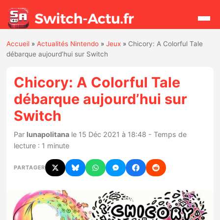
Accueil
»
Actualités Nintendo
»
Jeux
»
Chicory: A Colorful Tale
Rechercher
débarque aujourd’hui sur Switch
Chicory: A Colorful Tale
Actualités
débarque aujourd’hui sur
Switch
Jeux
Par
lunapolitana
le 15 Déc 2021 à 18:48 - Temps de
Hardware
lecture : 1 minute
Mises à jour
PARTAGER
Chiffres de ventes
Rumeurs