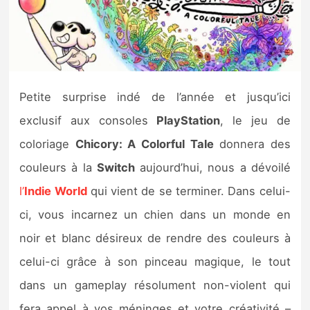
Nintendo Direct
Tests et previews
Petite surprise indé de l’année et jusqu’ici
Tests de jeux
exclusif aux consoles
PlayStation
, le jeu de
Tests d’accessoires
coloriage
Chicory: A Colorful Tale
donnera des
couleurs à la
Switch
aujourd’hui, nous a dévoilé
Autres tests
l’
Indie World
qui vient de se terminer. Dans celui-
Previews
ci, vous incarnez un chien dans un monde en
noir et blanc désireux de rendre des couleurs à
Précommandes
celui-ci grâce à son pinceau magique, le tout
Précommandes jeux Switch 2
dans un gameplay résolument non-violent qui
fera appel à vos méninges et votre créativité –