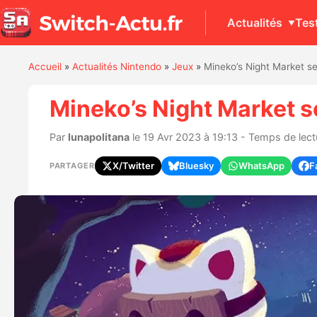
Actualités
Tes
Accueil
»
Actualités Nintendo
»
Jeux
»
Mineko’s Night Market se
Mineko’s Night Market se
Par
lunapolitana
le 19 Avr 2023 à 19:13 - Temps de lectu
X/Twitter
Bluesky
WhatsApp
F
PARTAGER