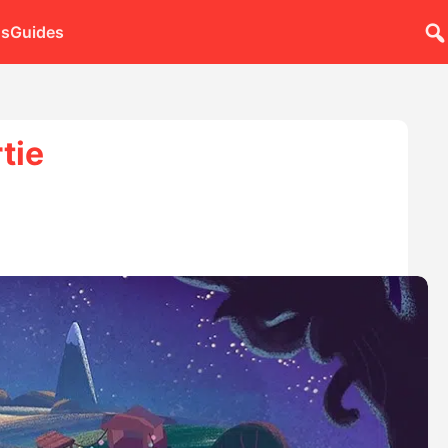
ns
Guides
tie