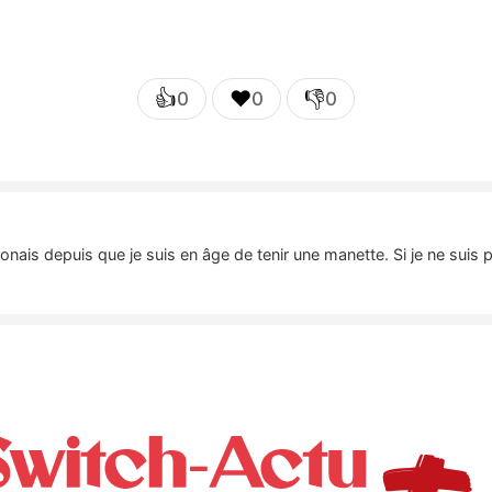
👍
❤️
👎
0
0
0
nais depuis que je suis en âge de tenir une manette. Si je ne suis 