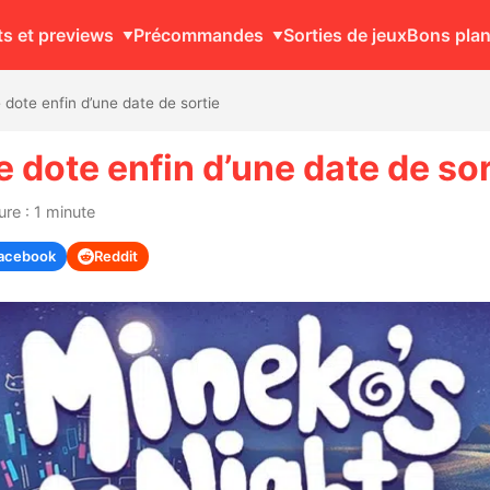
ts et previews
Précommandes
Sorties de jeux
Bons pla
 dote enfin d’une date de sortie
 dote enfin d’une date de sor
re : 1 minute
acebook
Reddit