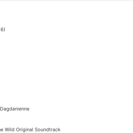
26)
n Dagdanienne
he Wild Original Soundtrack