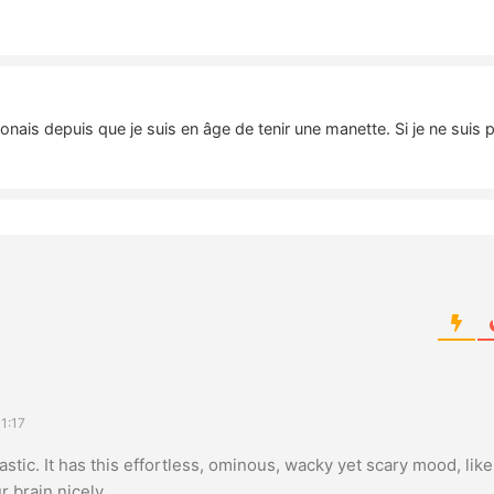
nais depuis que je suis en âge de tenir une manette. Si je ne suis 
1:17
stic. It has this effortless, ominous, wacky yet scary mood, like it
r brain nicely.