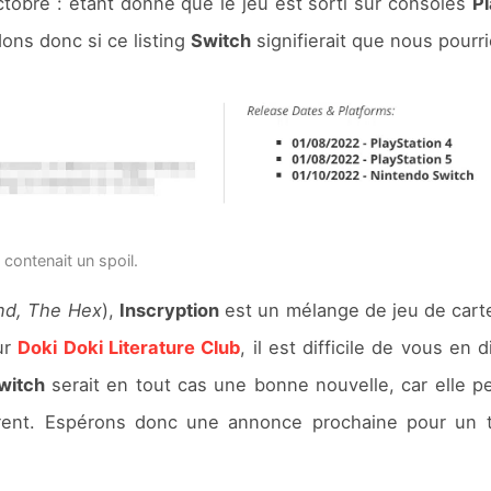
octobre : étant donné que le jeu est sorti sur consoles
Pl
ons donc si ce listing
Switch
signifierait que nous pourrio
 contenait un spoil.
and, The Hex
),
Inscryption
est un mélange de jeu de cart
ur
Doki Doki Literature Club
, il est difficile de vous en
witch
serait en tout cas une bonne nouvelle, car elle p
érent. Espérons donc une annonce prochaine pour un tit