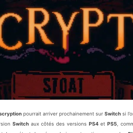
scryption
pourrait arriver prochainement sur
Switch
si l’
ersion
Switch
aux côtés des versions
PS4
et
PS5
, comm