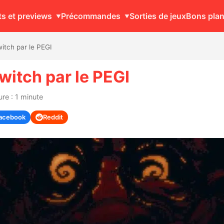
ts et previews
Précommandes
Sorties de jeux
Bons pla
witch par le PEGI
witch par le PEGI
re : 1 minute
acebook
Reddit