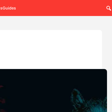
ns
Guides