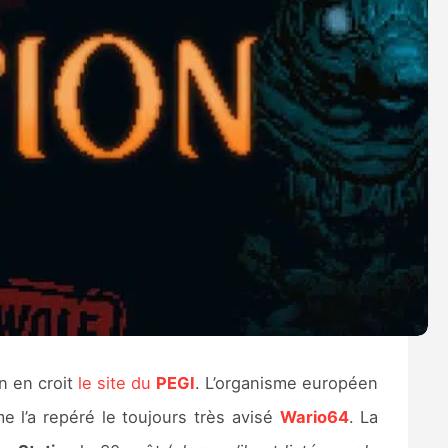
on en croit
le site du
PEGI
. L’organisme européen
e l’a repéré le toujours très avisé
Wario64
. La