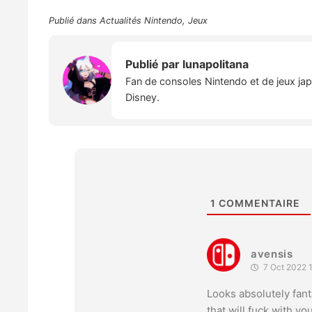
Publié dans
Actualités Nintendo
,
Jeux
Publié par
lunapolitana
Fan de consoles Nintendo et de jeux japo
Disney.
1
COMMENTAIRE
avensis
7 Oct 2022 1
Looks absolutely fanta
that will fuck with you