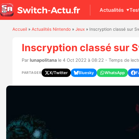
Actualités
Tes
Accueil
»
Actualités Nintendo
»
Jeux
»
Inscryption classé sur S
Inscryption classé sur S
Par
lunapolitana
le 4 Oct 2022 à 08:22 - Temps de lectu
X/Twitter
Bluesky
WhatsApp
F
PARTAGER