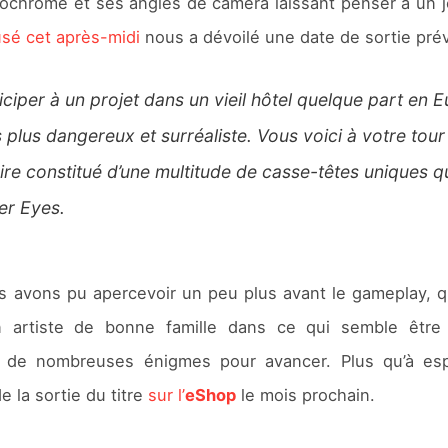
onochrome et ses angles de caméra laissant penser à un 
usé cet après-midi
nous a dévoilé une date de sortie pré
ciper à un projet dans un vieil hôtel quelque part en
rs plus dangereux et surréaliste. Vous voici à votre tou
aire constitué d’une multitude de casse-têtes uniques 
ser Eyes
.
us avons pu apercevoir un peu plus avant le gameplay, qu
artiste de bonne famille dans ce qui semble être 
e de nombreuses énigmes pour avancer. Plus qu’à esp
e la sortie du titre
sur l’
eShop
le mois prochain.