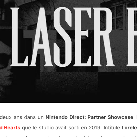
a deux ans dans un
Nintendo Direct: Partner Showcase
l
d Hearts
que le studio avait sorti en 2019. Intitulé
Lorele