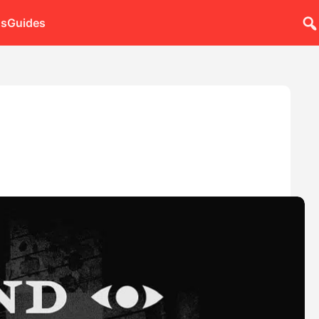
ns
Guides