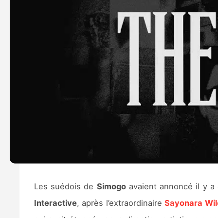
Les suédois de
Simogo
avaient annoncé il y 
Interactive
, après l’extraordinaire
Sayonara Wil