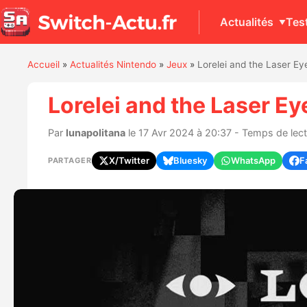
Actualités
Tes
Accueil
»
Actualités Nintendo
»
Jeux
»
Lorelei and the Laser Ey
Lorelei and the Laser Ey
Par
lunapolitana
le 17 Avr 2024 à 20:37 - Temps de lect
X/Twitter
Bluesky
WhatsApp
F
PARTAGER