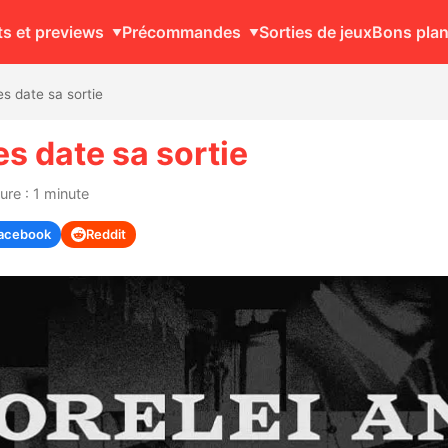
ts et previews
Précommandes
Sorties de jeux
Bons pla
es date sa sortie
es date sa sortie
ure : 1 minute
acebook
Reddit