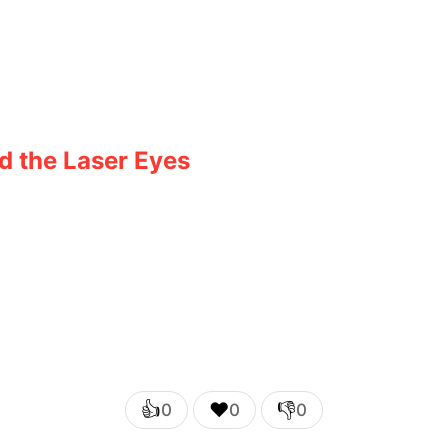
d the Laser Eyes
👍
❤️
👎
0
0
0