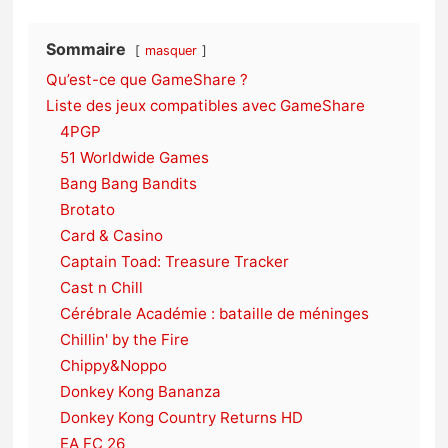
Sorties de jeux
Sommaire
masquer
Bons plans
Qu’est-ce que GameShare ?
Liste des jeux compatibles avec GameShare
4PGP
Guides
51 Worldwide Games
Bang Bang Bandits
Brotato
Card & Casino
Captain Toad: Treasure Tracker
Cast n Chill
Cérébrale Académie : bataille de méninges
Chillin' by the Fire
Chippy&Noppo
Donkey Kong Bananza
Donkey Kong Country Returns HD
EA FC 26