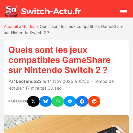
Accueil
»
Guides
»
Quels sont les jeux compatibles GameShare
Rechercher
sur Nintendo Switch 2 ?
Quels sont les jeux
Actualités
compatibles GameShare
sur Nintendo Switch 2 ?
Jeux
Par
Leotendo23
le 14 Nov 2025 à 18:30 - Temps de
Hardware
lecture : 17 minutes 30 sec
Mises à jour
PARTAGER
Chiffres de ventes
Rumeurs