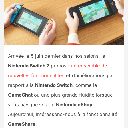
Nintendo Direct
Tests et previews
Tests de jeux
Arrivée le 5 juin dernier dans nos salons, la
Tests d’accessoires
Nintendo Switch 2
propose
un ensemble de
Autres tests
nouvelles fonctionnalités
et d’améliorations par
Previews
rapport à la
Nintendo Switch
, comme le
GameChat
ou une plus grande fluidité lorsque
Précommandes
vous naviguez sur le
Nintendo eShop
.
Aujourd’hui, intéressons-nous à la fonctionnalité
Précommandes jeux Switch 2
GameShare
.