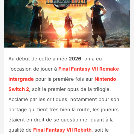
Nintendo Direct
Tests et previews
Tests de jeux
Au début de cette année
2026
, on a eu
Tests d’accessoires
l'occasion de jouer à
Final Fantasy VII Remake
Autres tests
Intergrade
pour la première fois sur
Nintendo
Switch 2
, soit le premier opus de la trilogie.
Previews
Acclamé par les critiques, notamment pour son
Précommandes
portage qui tient très bien la route, les joueurs
étaient en droit de se questionner quant à la
Précommandes jeux Switch 2
qualité de
Final Fantasy VII Rebirth
, soit le