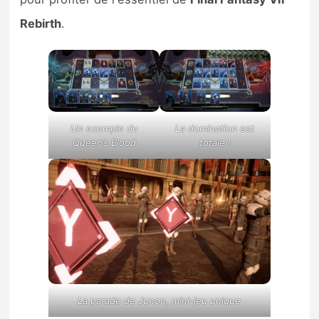
Rebirth
.
Un exemple du
La domination est
Queen’s Blood
totale !
La parade de Junon, mini-jeu unique