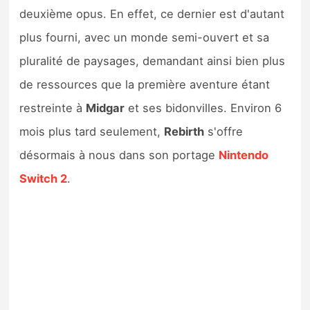
Sorties de jeux
deuxième opus. En effet, ce dernier est d'autant
plus fourni, avec un monde semi-ouvert et sa
Bons plans
pluralité de paysages, demandant ainsi bien plus
de ressources que la première aventure étant
Guides
restreinte à
Midgar
et ses bidonvilles. Environ 6
mois plus tard seulement,
Rebirth
s'offre
désormais à nous dans son portage
Nintendo
Switch 2
.