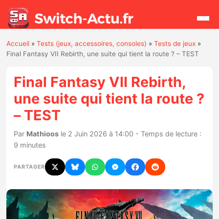
Accueil
»
Tests (jeux, accessoires, consoles)
»
Tests de jeux
»
Rechercher
Final Fantasy VII Rebirth, une suite qui tient la route ? – TEST
Final Fantasy VII Rebirth,
Actualités
une suite qui tient la route ?
– TEST
Jeux
Par
Mathioos
le 2 Juin 2026 à 14:00 - Temps de lecture :
Hardware
9 minutes
Mises à jour
PARTAGER
Chiffres de ventes
Rumeurs