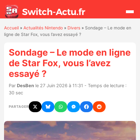
Accueil
»
Actualités Nintendo
»
Divers
»
Sondage – Le mode en
Rechercher
ligne de Star Fox, vous l’avez essayé ?
Sondage – Le mode en ligne
Actualités
de Star Fox, vous l’avez
essayé ?
Jeux
Par
DesBen
le 27 Juin 2026 à 11:31 - Temps de lecture :
Hardware
30 sec
Mises à jour
PARTAGER
Chiffres de ventes
Rumeurs