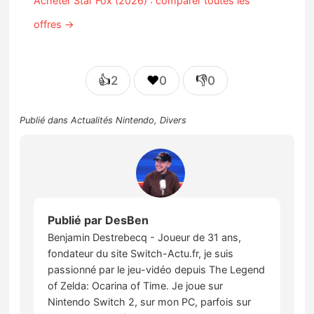
Acheter Star Fox (2026) : comparer toutes les
offres →
👍
❤️
👎
2
0
0
Publié dans
Actualités Nintendo
,
Divers
Publié par
DesBen
Benjamin Destrebecq - Joueur de 31 ans,
fondateur du site Switch-Actu.fr, je suis
passionné par le jeu-vidéo depuis The Legend
of Zelda: Ocarina of Time. Je joue sur
Nintendo Switch 2, sur mon PC, parfois sur