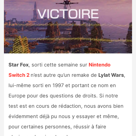
Nintendo Direct
Tests et previews
Tests de jeux
Tests d’accessoires
Star Fox
, sorti cette semaine sur
Nintendo
Switch 2
n’est autre qu’un remake de
Lylat Wars
,
Autres tests
lui-même sorti en 1997 et portant ce nom en
Previews
Europe pour des questions de droits. Si notre
test est en cours de rédaction, nous avons bien
Précommandes
évidemment déjà pu nous y essayer et même,
Précommandes jeux Switch 2
pour certaines personnes, réussir à faire