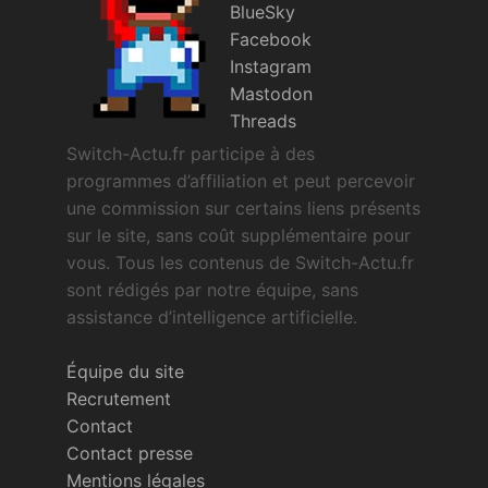
BlueSky
Facebook
Instagram
Mastodon
Threads
Switch-Actu.fr participe à des
programmes d’affiliation et peut percevoir
une commission sur certains liens présents
sur le site, sans coût supplémentaire pour
vous. Tous les contenus de Switch-Actu.fr
sont rédigés par notre équipe, sans
assistance d’intelligence artificielle.
Équipe du site
Recrutement
Contact
Contact presse
Mentions légales