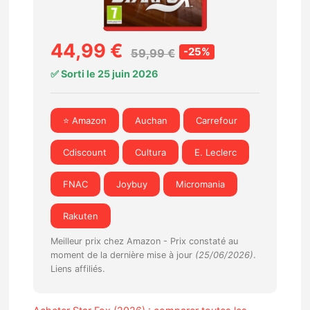
44,99 €
-25%
59,99 €
✅ Sorti le 25 juin 2026
⭐ Amazon
Auchan
Carrefour
Cdiscount
Cultura
E. Leclerc
FNAC
Joybuy
Micromania
Rakuten
Meilleur prix chez Amazon -
Prix constaté au
moment de la dernière mise à jour
(25/06/2026)
.
Liens affiliés.