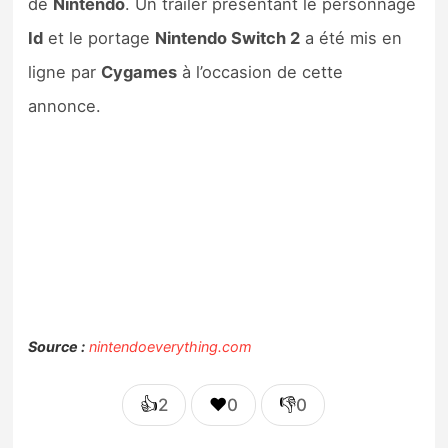
de
Nintendo
. Un trailer présentant le personnage
Id
et le portage
Nintendo Switch 2
a été mis en
ligne par
Cygames
à l’occasion de cette
annonce.
Source :
nintendoeverything.com
👍
❤️
👎
2
0
0