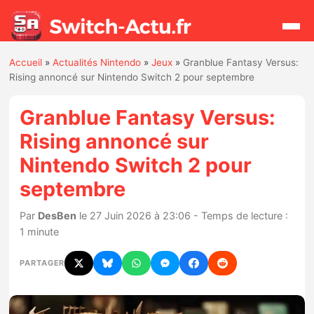
Accueil
»
Actualités Nintendo
»
Jeux
»
Granblue Fantasy Versus:
Rechercher
Rising annoncé sur Nintendo Switch 2 pour septembre
Granblue Fantasy Versus:
Actualités
Rising annoncé sur
Nintendo Switch 2 pour
Jeux
septembre
Hardware
Par
DesBen
le 27 Juin 2026 à 23:06 - Temps de lecture :
1 minute
Mises à jour
PARTAGER
Chiffres de ventes
Rumeurs