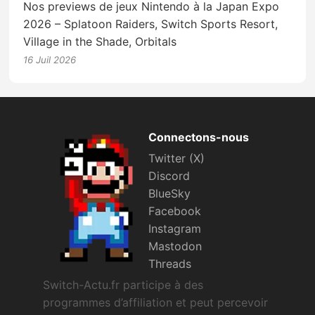
Nos previews de jeux Nintendo à la Japan Expo
2026 – Splatoon Raiders, Switch Sports Resort,
Village in the Shade, Orbitals
16 Juil 2026
Connectons-nous
Twitter (X)
Discord
BlueSky
Facebook
Instagram
Mastodon
Threads
Switch-Actu.fr participe à des
programmes d’affiliation et peut percevoir