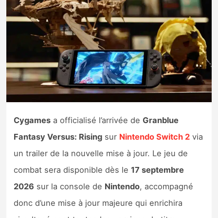
Nintendo Direct
Tests et previews
Tests de jeux
Tests d’accessoires
Cygames
a officialisé l’arrivée de
Granblue
Autres tests
Fantasy Versus: Rising
sur
Nintendo Switch 2
via
Previews
un trailer de la nouvelle mise à jour. Le jeu de
combat sera disponible dès le
17 septembre
Précommandes
2026
sur la console de
Nintendo
, accompagné
Précommandes jeux Switch 2
donc d’une mise à jour majeure qui enrichira