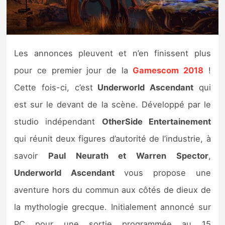
Nintendo Direct
Tests et previews
Les annonces pleuvent et n’en finissent plus
pour ce premier jour de la
Gamescom 2018
!
Tests de jeux
Cette fois-ci, c’est
Underworld Ascendant
qui
Tests d’accessoires
est sur le devant de la scène. Développé par le
studio indépendant
OtherSide Entertainement
Autres tests
qui réunit deux figures d’autorité de l’industrie, à
Previews
savoir
Paul Neurath et Warren Spector
,
Underworld Ascendant
vous propose une
Précommandes
aventure hors du commun aux côtés de dieux de
Précommandes jeux Switch 2
la mythologie grecque. Initialement annoncé sur
PC pour une sortie programmée au 15