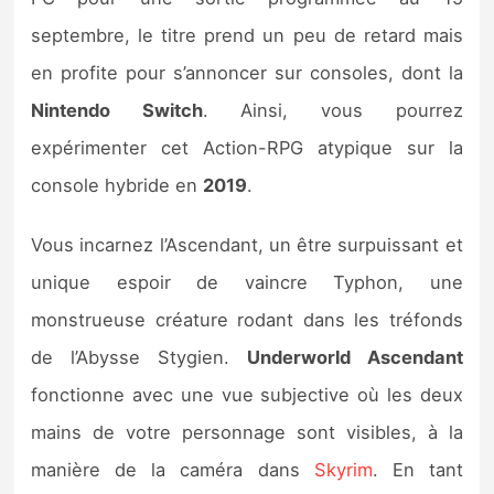
Sorties de jeux
septembre, le titre prend un peu de retard mais
en profite pour s’annoncer sur consoles, dont la
Bons plans
Nintendo Switch
. Ainsi, vous pourrez
expérimenter cet Action-RPG atypique sur la
Guides
console hybride en
2019
.
Vous incarnez l’Ascendant, un être surpuissant et
unique espoir de vaincre Typhon, une
monstrueuse créature rodant dans les tréfonds
de l’Abysse Stygien.
Underworld Ascendant
fonctionne avec une vue subjective où les deux
mains de votre personnage sont visibles, à la
manière de la caméra dans
Skyrim
. En tant