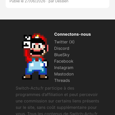
Publié le 27/06/2026
·
par DesBen
Connectons-nous
Twitter (X)
Discord
BlueSky
Facebook
Instagram
Mastodon
Threads
Switch-Actu.fr participe à des
programmes d’affiliation et peut percevoir
une commission sur certains liens présents
sur le site, sans coût supplémentaire pour
vous. Tous les contenus de Switch-Actu.fr