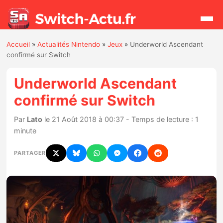
Accueil
»
Actualités Nintendo
»
Jeux
»
Underworld Ascendant
Rechercher
confirmé sur Switch
Underworld Ascendant
Actualités
confirmé sur Switch
Jeux
Par
Lato
le 21 Août 2018 à 00:37 - Temps de lecture : 1
minute
Hardware
PARTAGER
Mises à jour
Chiffres de ventes
Rumeurs