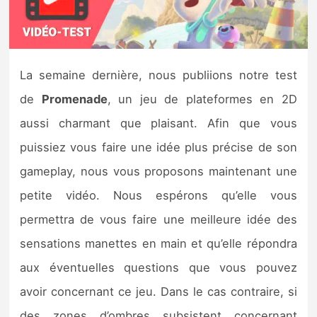
Nintendo Direct
Tests et previews
La semaine dernière, nous publiions notre test
de
Promenade
, un jeu de plateformes en 2D
Tests de jeux
aussi charmant que plaisant. Afin que vous
Tests d’accessoires
puissiez vous faire une idée plus précise de son
gameplay, nous vous proposons maintenant une
Autres tests
petite vidéo. Nous espérons qu’elle vous
Previews
permettra de vous faire une meilleure idée des
sensations manettes en main et qu’elle répondra
Précommandes
aux éventuelles questions que vous pouvez
Précommandes jeux Switch 2
avoir concernant ce jeu. Dans le cas contraire, si
des zones d’ombres subsistent concernant