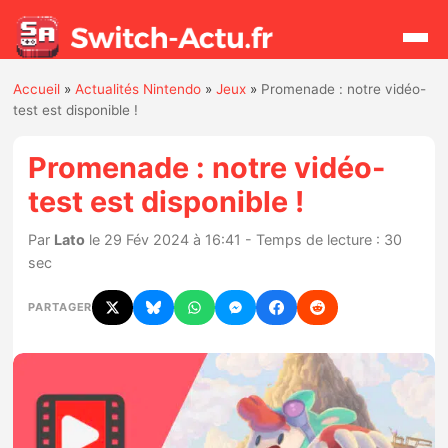
Accueil
»
Actualités Nintendo
»
Jeux
»
Promenade : notre vidéo-
Rechercher
test est disponible !
Promenade : notre vidéo-
Actualités
test est disponible !
Jeux
Par
Lato
le 29 Fév 2024 à 16:41 - Temps de lecture : 30
sec
Hardware
PARTAGER
Mises à jour
Chiffres de ventes
Rumeurs