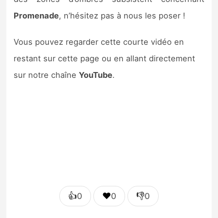
Sorties de jeux
Promenade
, n’hésitez pas à nous les poser !
Bons plans
Vous pouvez regarder cette courte vidéo en
restant sur cette page ou en allant directement
Guides
sur notre chaîne
YouTube
.
👍
❤️
👎
0
0
0