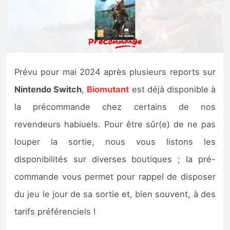
Nintendo Direct
Tests et previews
Prévu pour mai 2024 après plusieurs reports sur
Tests de jeux
Nintendo Switch
,
Biomutant
est déjà disponible à
Tests d’accessoires
la précommande chez certains de nos
revendeurs habiuels. Pour être sûr(e) de ne pas
Autres tests
louper la sortie, nous vous listons les
Previews
disponibilités sur diverses boutiques ; la pré-
commande vous permet pour rappel de disposer
Précommandes
du jeu le jour de sa sortie et, bien souvent, à des
Précommandes jeux Switch 2
tarifs préférenciels !