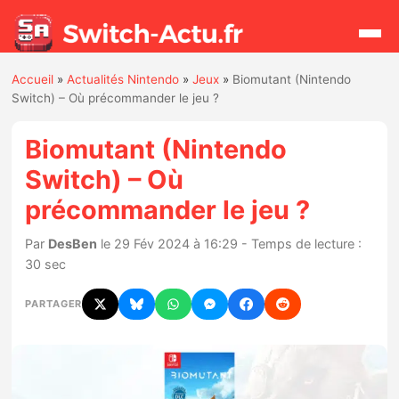
Accueil
»
Actualités Nintendo
»
Jeux
»
Biomutant (Nintendo
Rechercher
Switch) – Où précommander le jeu ?
Biomutant (Nintendo
Actualités
Switch) – Où
précommander le jeu ?
Jeux
Par
DesBen
le 29 Fév 2024 à 16:29 - Temps de lecture :
Hardware
30 sec
Mises à jour
PARTAGER
Chiffres de ventes
Rumeurs