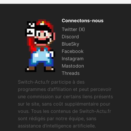
Connectons-nous
Twitter (X)
Discord
BlueSky
Facebook
Instagram
Mastodon
Threads
Switch-Actu.fr participe à des
programmes d’affiliation et peut percevoir
une commission sur certains liens présents
sur le site, sans coût supplémentaire pour
vous. Tous les contenus de Switch-Actu.fr
sont rédigés par notre équipe, sans
assistance d’intelligence artificielle.