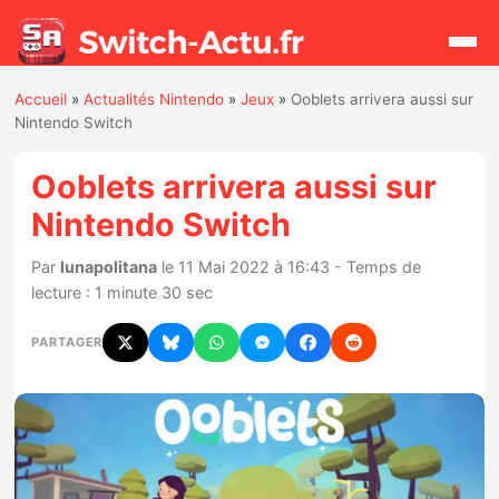
Accueil
»
Actualités Nintendo
»
Jeux
»
Ooblets arrivera aussi sur
Rechercher
Nintendo Switch
Ooblets arrivera aussi sur
Actualités
Nintendo Switch
Jeux
Par
lunapolitana
le 11 Mai 2022 à 16:43 - Temps de
lecture : 1 minute 30 sec
Hardware
PARTAGER
Mises à jour
Chiffres de ventes
Rumeurs