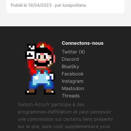
Publié le 19/04/2023
·
par lunapolitana
Connectons-nous
Twitter (X)
Discord
BlueSky
Facebook
Instagram
Mastodon
Threads
Switch-Actu.fr participe à des
programmes d’affiliation et peut percevoir
une commission sur certains liens présents
sur le site, sans coût supplémentaire pour