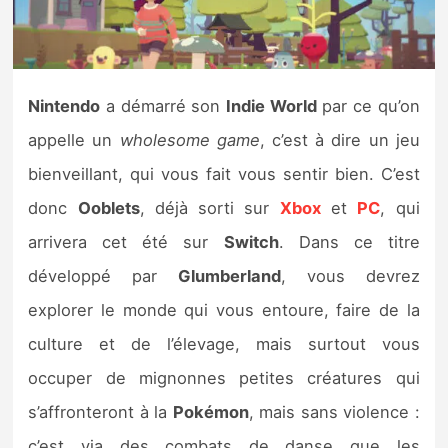
Nintendo Direct
Tests et previews
Nintendo
a démarré son
Indie World
par ce qu’on
appelle un
wholesome game
, c’est à dire un jeu
Tests de jeux
bienveillant, qui vous fait vous sentir bien. C’est
Tests d’accessoires
donc
Ooblets
, déjà sorti sur
Xbox
et
PC
, qui
arrivera cet été sur
Switch
. Dans ce titre
Autres tests
développé par
Glumberland
, vous devrez
Previews
explorer le monde qui vous entoure, faire de la
culture et de l’élevage, mais surtout vous
Précommandes
occuper de mignonnes petites créatures qui
Précommandes jeux Switch 2
s’affronteront à la
Pokémon
, mais sans violence :
c’est via des combats de danse que les