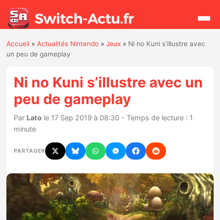
Accueil
»
Actualités Nintendo
»
Jeux
»
Ni no Kuni s’illustre avec
Rechercher
un peu de gameplay
Ni no Kuni s’illustre avec un
Actualités
peu de gameplay
Jeux
Par
Lato
le 17 Sep 2019 à 08:30 - Temps de lecture : 1
minute
Hardware
PARTAGER
Mises à jour
Chiffres de ventes
Rumeurs