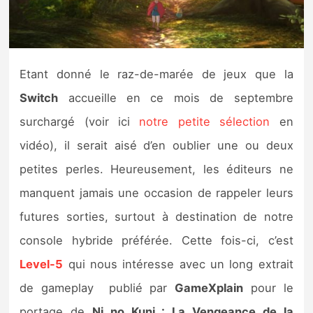
Nintendo Direct
Tests et previews
Etant donné le raz-de-marée de jeux que la
Switch
accueille en ce mois de septembre
Tests de jeux
surchargé (voir ici
notre petite sélection
en
Tests d’accessoires
vidéo), il serait aisé d’en oublier une ou deux
petites perles. Heureusement, les éditeurs ne
Autres tests
manquent jamais une occasion de rappeler leurs
Previews
futures sorties, surtout à destination de notre
console hybride préférée. Cette fois-ci, c’est
Précommandes
Level-5
qui nous intéresse avec un long extrait
Précommandes jeux Switch 2
de gameplay publié par
GameXplain
pour le
portage de
Ni no Kuni : La Vengeance de la