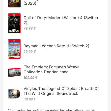
(2026)
Call of Duty: Modern Warfare 4 (Switch
2)
79.99 €
Rayman Legends Retold (Switch 2)
29,99 €
Fire Emblem: Fortune’s Weave –
Collection Dagdanienne
109,99 €
Vinyles The Legend Of Zelda : Breath Of
The Wild Original Soundtrack
39.99 €
Voir toutes les précommandes les plus attendues →