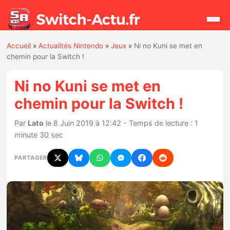
Accueil
»
Actualités Nintendo
»
Jeux
»
Ni no Kuni se met en
Rechercher
chemin pour la Switch !
Ni no Kuni se met en
Actualités
chemin pour la Switch !
Jeux
Par
Lato
le 8 Juin 2019 à 12:42 - Temps de lecture : 1
minute 30 sec
Hardware
PARTAGER
Mises à jour
Chiffres de ventes
Rumeurs