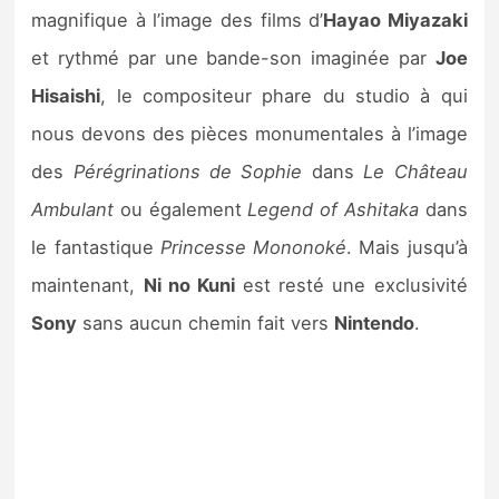
Sorties de jeux
magnifique à l’image des films d’
Hayao Miyazaki
et rythmé par une bande-son imaginée par
J
oe
Bons plans
Hisaishi
, le compositeur phare du studio à qui
nous devons des pièces monumentales à l’image
Guides
des
Pérégrinations de Sophie
dans
Le Château
Ambulant
ou également
Legend of Ashitaka
dans
le fantastique
Princesse Mononoké
. Mais jusqu’à
maintenant,
Ni no Kuni
est resté une exclusivité
Sony
sans aucun chemin fait vers
Nintendo
.