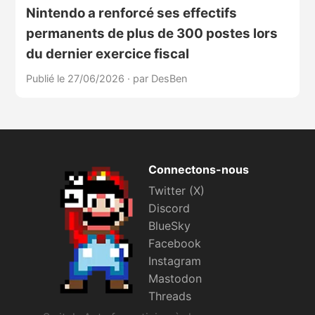
Nintendo a renforcé ses effectifs
permanents de plus de 300 postes lors
du dernier exercice fiscal
Publié le 27/06/2026
·
par DesBen
Connectons-nous
Twitter (X)
Discord
BlueSky
Facebook
Instagram
Mastodon
Threads