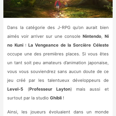
Nintendo Direct
Tests et previews
Dans la catégorie des J-RPG qu’on aurait bien
aimés voir arriver sur une console
Nintendo
,
Ni
Tests de jeux
no Kuni : La Vengeance de la Sorcière Céleste
Tests d’accessoires
occupe une des premières places. Si vous êtes
un tant soit peu amateurs d’animation japonaise,
Autres tests
vous vous souviendrez sans aucun doute de ce
Previews
jeu créé par les talentueux développeurs de
Level-5
(
Professeur Layton
) mais aussi et
Précommandes
surtout par la studio
Ghibli
!
Précommandes jeux Switch 2
Ainsi, les joueurs évoluaient dans un monde