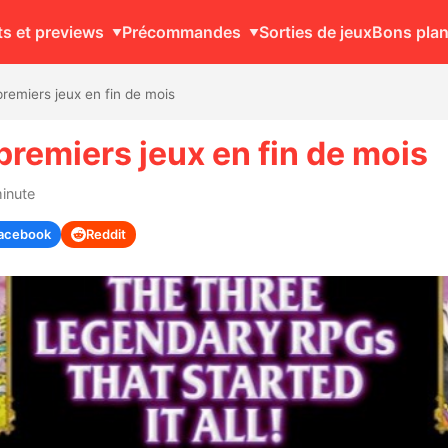
ts et previews
Précommandes
Sorties de jeux
Bons pla
premiers jeux en fin de mois
 premiers jeux en fin de mois
minute
acebook
Reddit