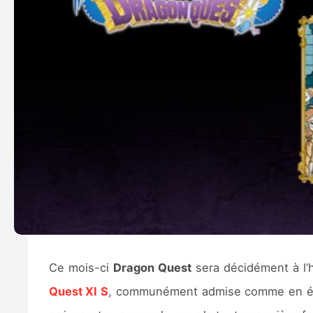
Ce mois-ci
Dragon Quest
sera décidément à l
Quest XI S
, communément admise comme en étant