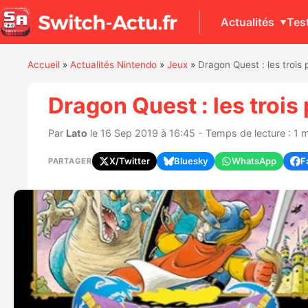
Actualités
Tes
Accueil
»
Actualités Nintendo
»
Jeux
»
Dragon Quest : les trois 
Dragon Quest : les trois
Par
Lato
le 16 Sep 2019 à 16:45 - Temps de lecture : 1 
X/Twitter
Bluesky
WhatsApp
F
PARTAGER