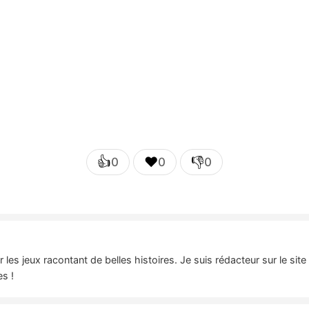
👍
❤️
👎
0
0
0
es jeux racontant de belles histoires. Je suis rédacteur sur le sit
es !