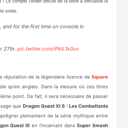
p !
Le compte Twitter officiel de la série a officialisé la
le sortie.
nd for the first time on console in
er 27th.
pic.twitter.com/iPklL1k0uv
la réputation de la légendaire licence de
Square
le qu’en anglais. Dans la mesure où ces titres
ième point. De fait, il sera nécessaire de passer
assage que
Dragon Quest XI S
: Les Combattants
mprégner pleinement de la série mythique entre
gon Quest III
en l’incarnant dans
Super Smash