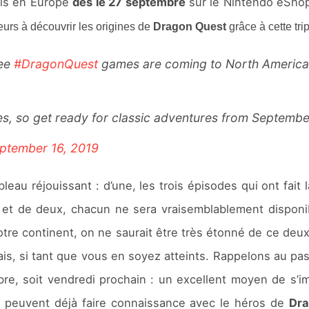
fois en Europe
dès le 27 septembre
sur le Nintendo eSho
eurs à découvrir les origines de
Dragon Quest
grâce à cette trip
ree
#DragonQuest
games are coming to North America, a
es, so get ready for classic adventures from Septemb
ptember 16, 2019
au réjouissant : d’une, les trois épisodes qui ont fait 
 et de deux, chacun ne sera vraisemblablement disponib
notre continent, on ne saurait être très étonné de ce deux
lais, si tant que vous en soyez atteints. Rappelons au p
re, soit vendredi prochain : un excellent moyen de s’i
ts peuvent déjà faire connaissance avec le héros de
Dra