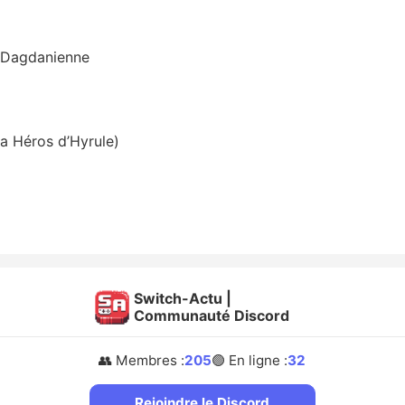
n Dagdanienne
a Héros d’Hyrule)
Switch-Actu |
Communauté Discord
👥 Membres :
205
🟢 En ligne :
32
Rejoindre le Discord