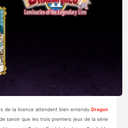
rs de la licence attendent bien entendu
Dragon
savoir que les trois premiers jeux de la série