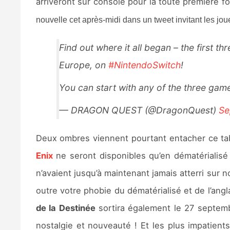
arriveront sur console pour la toute première 
nouvelle cet après-midi dans un tweet invitant les jou
Find out where it all began – the first th
Europe, on
#NintendoSwitch
!
You can start with any of the three gam
— DRAGON QUEST (@DragonQuest)
Se
Deux ombres viennent pourtant entacher ce table
Enix
ne seront disponibles qu’en dématérialisé
n’avaient jusqu’à maintenant jamais atterri sur 
outre votre phobie du dématérialisé et de l’ang
de la Destinée
sortira également le 27 septemb
nostalgie et nouveauté ! Et les plus impatien