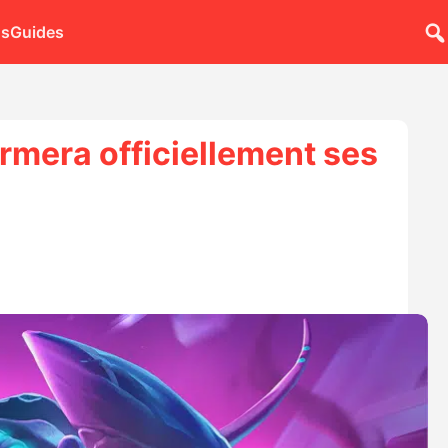
ns
Guides
ermera officiellement ses