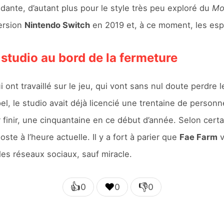
dante, d’autant plus pour le style très peu exploré du
Mo
ersion
Nintendo Switch
en 2019 et, à ce moment, les espo
studio au bord de la fermeture
t travaillé sur le jeu, qui vont sans nul doute perdre 
el, le studio avait déjà licencié une trentaine de perso
ur finir, une cinquantaine en ce début d’année. Selon cer
te à l’heure actuelle. Il y a fort à parier que
Fae Farm
v
les réseaux sociaux, sauf miracle.
👍
❤️
👎
0
0
0