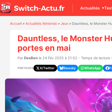
Actualités
Tes
Accueil
»
Actualités Nintendo
»
Jeux
»
Dauntless, le Monster Hu
Dauntless, le Monster Hu
portes en mai
Par
DesBen
le 24 Fév 2025 à 21:52 - Temps de lecture :
X/Twitter
Bluesky
WhatsApp
F
PARTAGER