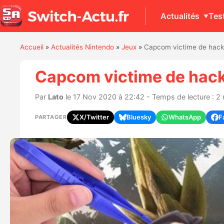
Actualités
Tes
Accueil
»
Actualités Nintendo
»
Jeux
»
Capcom victime de hack 
Capcom victime de hack 
Par
Lato
le 17 Nov 2020 à 22:42 - Temps de lecture : 2
X/Twitter
Bluesky
WhatsApp
F
PARTAGER