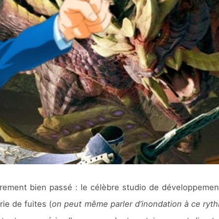
rement bien passé : le célèbre studio de développemen
ie de fuites (
on peut même parler d’inondation à ce ry