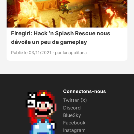
Firegirl: Hack ‘n Splash Rescue nous
dévoile un peu de gameplay
Publié le 03/11/2021
·
par lunapolitana
Connectons-nous
Twitter (X)
Discord
BlueSky
Facebook
Instagram