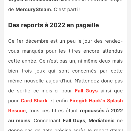
Sorties de jeux
de
MercurySteam
. C'est parti !
Bons plans
Des reports à 2022 en pagaille
Guides
Ce 1er décembre est un peu le jour des rendez-
vous manqués pour les titres encore attendus
cette année. Ce n’est pas un, ni même deux mais
bien trois jeux qui sont concernés par cette
même nouvelle aujourd’hui. N’attendez donc pas
de sortie ce mois-ci pour
Fall Guys
ainsi que
pour
Card Shark
et enfin
Firegirl: Hack’n Splash
Rescue
, tous ces titres étant
repoussés à 2022
au moins
. Concernant
Fall Guys
,
Mediatonic
ne
donne pas de date précise après le report d’avril