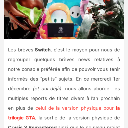
Nintendo Direct
Tests et previews
Tests de jeux
Les brèves
Switch
, c'est le moyen pour nous de
Tests d’accessoires
regrouper quelques brèves news relatives à
notre console préférée afin de pouvoir vous tenir
Autres tests
informés des “petits” sujets. En ce mercredi 1er
Previews
décembre
(et oui déjà)
, nous allons aborder les
multiples reports de titres divers à l’an prochain
Précommandes
en plus de
celui de la version physique pour
la
Précommandes jeux Switch 2
trilogie GTA
, la sortie de la version physique de
Crysis 3 Remastered
ainsi que le nouveau projet