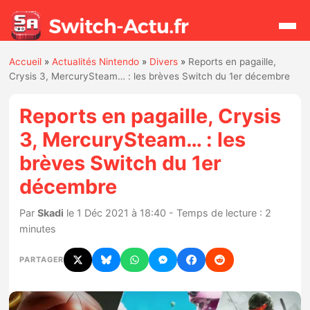
Accueil
»
Actualités Nintendo
»
Divers
»
Reports en pagaille,
Rechercher
Crysis 3, MercurySteam… : les brèves Switch du 1er décembre
Reports en pagaille, Crysis
Actualités
3, MercurySteam… : les
brèves Switch du 1er
Jeux
décembre
Hardware
Par
Skadi
le 1 Déc 2021 à 18:40 - Temps de lecture : 2
minutes
Mises à jour
PARTAGER
Chiffres de ventes
Rumeurs