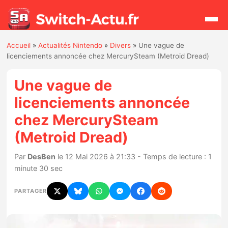
Accueil
»
Actualités Nintendo
»
Divers
»
Une vague de
Rechercher
licenciements annoncée chez MercurySteam (Metroid Dread)
Une vague de
Actualités
licenciements annoncée
chez MercurySteam
Jeux
(Metroid Dread)
Hardware
Par
DesBen
le 12 Mai 2026 à 21:33 - Temps de lecture : 1
minute 30 sec
Mises à jour
PARTAGER
Chiffres de ventes
Rumeurs