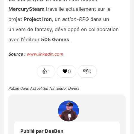
MercurySteam
travaille actuellement sur le
projet
Project Iron
, un
action-RPG
dans un
univers de fantasy, développé en collaboration
avec l’éditeur
505 Games
.
Source :
www.linkedin.com
👍
❤️
👎
1
0
0
Publié dans
Actualités Nintendo
,
Divers
Publié par
DesBen