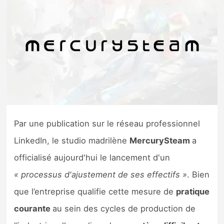
Nintendo Direct
Tests et previews
Tests de jeux
Tests d’accessoires
Par une publication sur le réseau professionnel
Autres tests
LinkedIn, le studio madrilène
MercurySteam
a
Previews
officialisé aujourd'hui le lancement d'un
« processus d'ajustement de ses effectifs »
. Bien
Précommandes
que l’entreprise qualifie cette mesure de
pratique
Précommandes jeux Switch 2
courante
au sein des cycles de production de