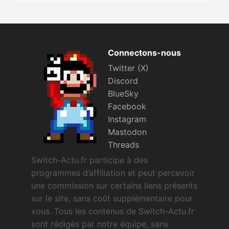
Connectons-nous
Twitter (X)
Discord
BlueSky
Facebook
Instagram
Mastodon
Threads
Switch-Actu.fr participe à des
programmes d’affiliation et peut percevoir
une commission sur certains liens présents
sur le site, sans coût supplémentaire pour
vous. Tous les contenus de Switch-Actu.fr
sont rédigés par notre équipe, sans