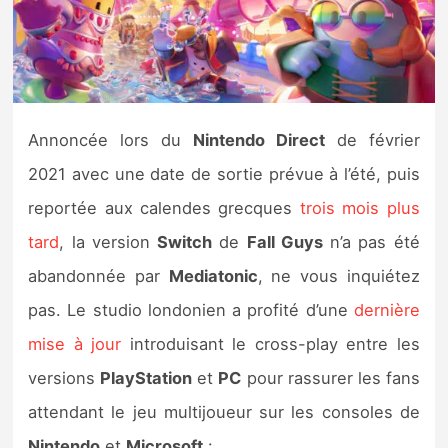
Nintendo Direct
Tests et previews
Annoncée lors du
Nintendo Direct
de février
Tests de jeux
2021 avec une date de sortie prévue à l’été, puis
Tests d’accessoires
reportée aux calendes grecques
trois mois plus
tard
, la version
Switch
de
Fall Guys
n’a pas été
Autres tests
abandonnée par
Mediatonic
, ne vous inquiétez
Previews
pas. Le studio londonien a profité d’une
dernière
mise à jour
introduisant le cross-play entre les
Précommandes
versions
PlayStation
et
PC
pour rassurer les fans
Précommandes jeux Switch 2
attendant le jeu multijoueur sur les consoles de
Nintendo
et
Microsoft
: