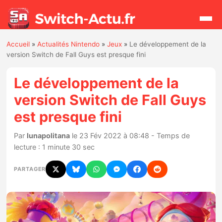
Accueil
»
Actualités Nintendo
»
Jeux
»
Le développement de la
Rechercher
version Switch de Fall Guys est presque fini
Le développement de la
Actualités
version Switch de Fall Guys
est presque fini
Jeux
Par
lunapolitana
le 23 Fév 2022 à 08:48 - Temps de
Hardware
lecture : 1 minute 30 sec
Mises à jour
PARTAGER
Chiffres de ventes
Rumeurs