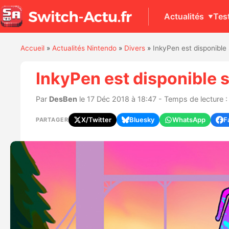
Actualités
Tes
Accueil
»
Actualités Nintendo
»
Divers
»
InkyPen est disponible
InkyPen est disponible 
Par
DesBen
le 17 Déc 2018 à 18:47 - Temps de lecture :
X/Twitter
Bluesky
WhatsApp
F
PARTAGER