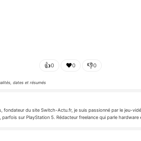
👍
❤️
👎
0
0
0
ualités, dates et résumés
 fondateur du site Switch-Actu.fr, je suis passionné par le jeu-vi
 parfois sur PlayStation 5. Rédacteur freelance qui parle hardware 