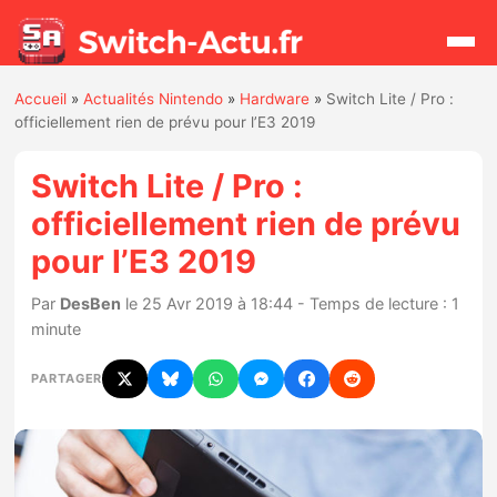
Accueil
»
Actualités Nintendo
»
Hardware
»
Switch Lite / Pro :
Rechercher
officiellement rien de prévu pour l’E3 2019
Switch Lite / Pro :
Actualités
officiellement rien de prévu
pour l’E3 2019
Jeux
Par
DesBen
le 25 Avr 2019 à 18:44 - Temps de lecture : 1
Hardware
minute
Mises à jour
PARTAGER
Chiffres de ventes
Rumeurs