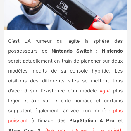
Nintendo Direct
Tests et previews
C’est LA rumeur qui agite la sphère des
Tests de jeux
possesseurs de
Nintendo
Switch
:
Nintendo
Tests d’accessoires
serait actuellement en train de plancher sur deux
modèles inédits de sa console hybride. Les
Autres tests
oisillons des différents sites se mettent tous
Previews
d’accord sur l’existence d’un modèle
light
plus
léger et axé sur le côté nomade et certains
Précommandes
supputent également l’arrivée d’un modèle
plus
Précommandes jeux Switch 2
puissant
à l’image des
PlayStation 4 Pro
et
Xbox One X
(lire nos articles à ce sujet)
.