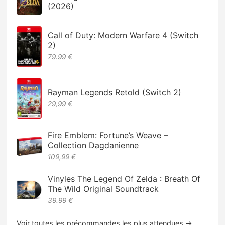
(2026)
Call of Duty: Modern Warfare 4 (Switch
2)
79.99 €
Rayman Legends Retold (Switch 2)
29,99 €
Fire Emblem: Fortune’s Weave –
Collection Dagdanienne
109,99 €
Vinyles The Legend Of Zelda : Breath Of
The Wild Original Soundtrack
39.99 €
Voir toutes les précommandes les plus attendues →