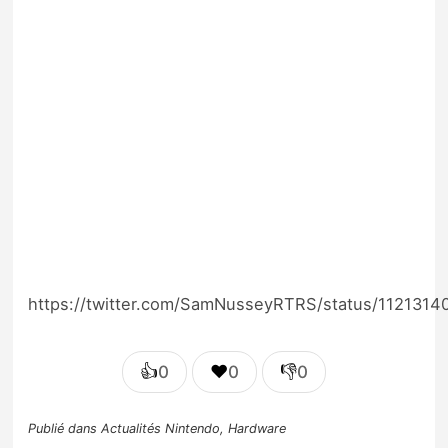
https://twitter.com/SamNusseyRTRS/status/112131
👍
❤️
👎
0
0
0
Publié dans
Actualités Nintendo
,
Hardware