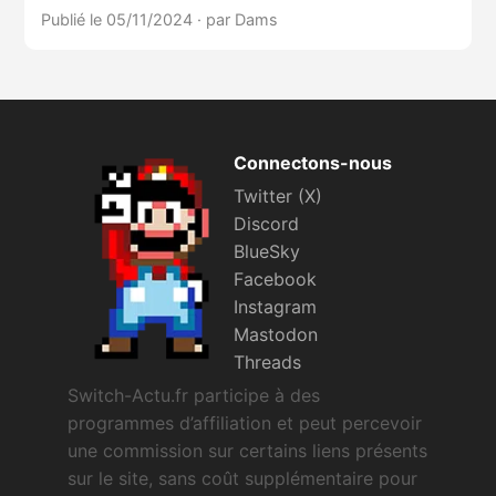
Publié le 05/11/2024
·
par Dams
Connectons-nous
Twitter (X)
Discord
BlueSky
Facebook
Instagram
Mastodon
Threads
Switch-Actu.fr participe à des
programmes d’affiliation et peut percevoir
une commission sur certains liens présents
sur le site, sans coût supplémentaire pour