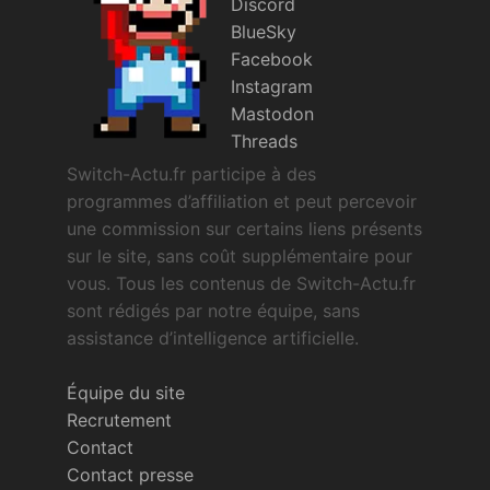
Discord
BlueSky
Facebook
Instagram
Mastodon
Threads
Switch-Actu.fr participe à des
programmes d’affiliation et peut percevoir
une commission sur certains liens présents
sur le site, sans coût supplémentaire pour
vous. Tous les contenus de Switch-Actu.fr
sont rédigés par notre équipe, sans
assistance d’intelligence artificielle.
Équipe du site
Recrutement
Contact
Contact presse