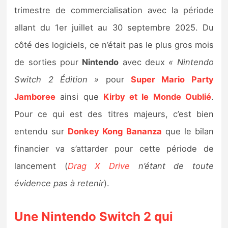
Sorties de jeux
trimestre de commercialisation avec la période
allant du 1er juillet au 30 septembre 2025. Du
Bons plans
côté des logiciels, ce n’était pas le plus gros mois
de sorties pour
Nintendo
avec deux
« Nintendo
Guides
Switch 2 Édition »
pour
Super Mario Party
Jamboree
ainsi que
Kirby et le Monde Oublié
.
Pour ce qui est des titres majeurs, c’est bien
entendu sur
Donkey Kong Bananza
que le bilan
financier va s’attarder pour cette période de
lancement (
Drag X Drive
n’étant de toute
évidence pas à retenir
).
Une Nintendo Switch 2 qui