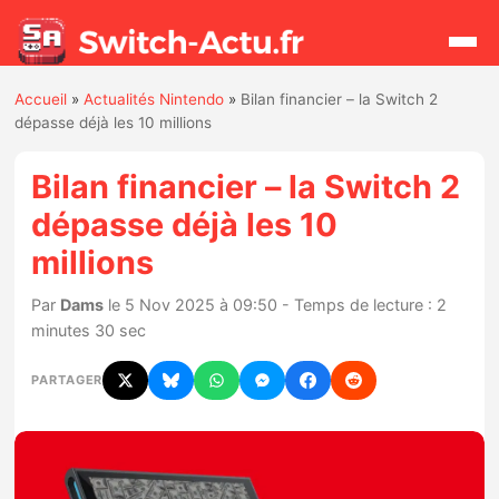
Accueil
»
Actualités Nintendo
»
Bilan financier – la Switch 2
Rechercher
dépasse déjà les 10 millions
Bilan financier – la Switch 2
Actualités
dépasse déjà les 10
millions
Jeux
Par
Dams
le 5 Nov 2025 à 09:50 - Temps de lecture : 2
Hardware
minutes 30 sec
Mises à jour
PARTAGER
Chiffres de ventes
Rumeurs