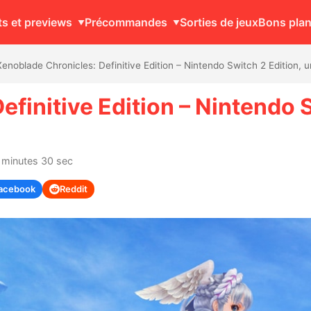
ts et previews
Précommandes
Sorties de jeux
Bons pla
Xenoblade Chronicles: Definitive Edition – Nintendo Switch 2 Edition, 
finitive Edition – Nintendo S
4 minutes 30 sec
acebook
Reddit