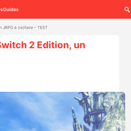
ns
Guides
un JRPG à (re)faire – TEST
witch 2 Edition, un