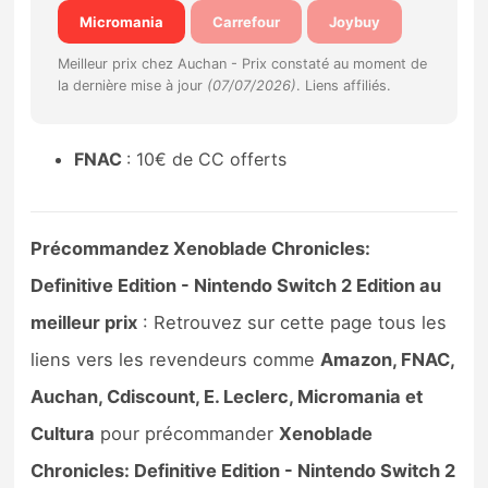
Sorties de jeux
Micromania
Carrefour
Joybuy
Meilleur prix chez Auchan -
Prix constaté au moment de
Bons plans
la dernière mise à jour
(07/07/2026)
. Liens affiliés.
Guides
FNAC
: 10€ de CC offerts
Précommandez Xenoblade Chronicles:
Definitive Edition - Nintendo Switch 2 Edition au
meilleur prix
: Retrouvez sur cette page tous les
liens vers les revendeurs comme
Amazon, FNAC,
Auchan, Cdiscount, E. Leclerc, Micromania et
Cultura
pour précommander
Xenoblade
Chronicles: Definitive Edition - Nintendo Switch 2