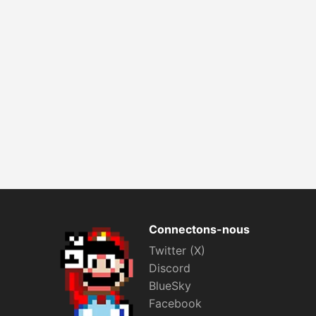
Connectons-nous
Twitter (X)
Discord
BlueSky
Facebook