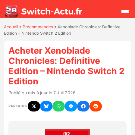
Accueil
»
Précommandes
»
Xenoblade Chronicles: Definitive
Rechercher
Edition – Nintendo Switch 2 Edition
Acheter Xenoblade
Actualités
Chronicles: Definitive
Edition – Nintendo Switch 2
Jeux
Edition
Hardware
Publié ou mis à jour le 7 Juil 2026
Mises à jour
PARTAGER
Chiffres de ventes
Rumeurs