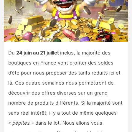
Nintendo Direct
Tests et previews
Tests de jeux
Du
24 juin au 21 juillet
inclus, la majorité des
Tests d’accessoires
boutiques en France vont profiter des soldes
d’été pour nous proposer des tarifs réduits ici et
Autres tests
là. Ces quatre semaines nous permettront de
Previews
découvrir des offres diverses sur un grand
nombre de produits différents. Si la majorité sont
Précommandes
sans réel intérêt, il y a tout de même quelques
Précommandes jeux Switch 2
« pépites »
dans le lot. Nous allons vous