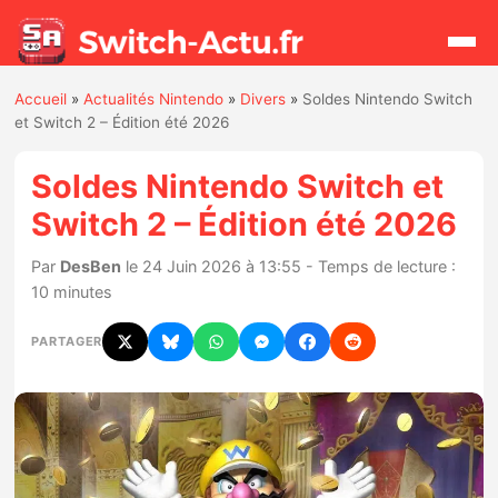
Accueil
»
Actualités Nintendo
»
Divers
»
Soldes Nintendo Switch
Rechercher
et Switch 2 – Édition été 2026
Soldes Nintendo Switch et
Actualités
Switch 2 – Édition été 2026
Jeux
Par
DesBen
le 24 Juin 2026 à 13:55 - Temps de lecture :
10 minutes
Hardware
PARTAGER
Mises à jour
Chiffres de ventes
Rumeurs