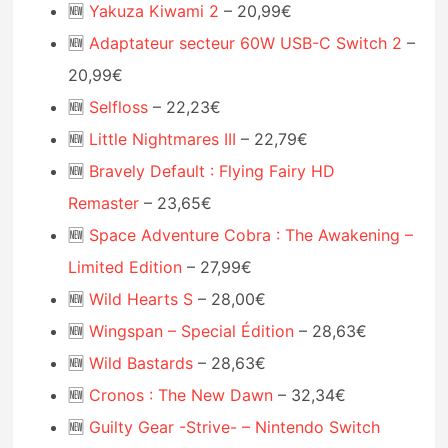
🆕
Yakuza Kiwami 2
– 20,99€
🆕
Adaptateur secteur 60W USB-C Switch 2
–
20,99€
🆕
Selfloss
– 22,23€
🆕
Little Nightmares III
– 22,79€
🆕
Bravely Default : Flying Fairy HD
Remaster
– 23,65€
🆕
Space Adventure Cobra : The Awakening –
Limited Edition
– 27,99€
🆕
Wild Hearts S
– 28,00€
🆕
Wingspan – Special Édition
– 28,63€
🆕
Wild Bastards
– 28,63€
🆕
Cronos : The New Dawn
– 32,34€
🆕
Guilty Gear -Strive- – Nintendo Switch