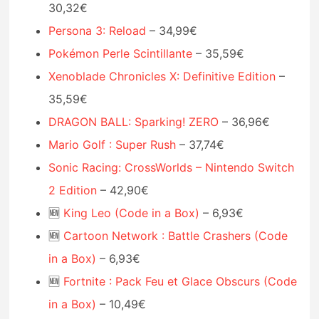
30,32€
Persona 3: Reload
– 34,99€
Pokémon Perle Scintillante
– 35,59€
Xenoblade Chronicles X: Definitive Edition
–
35,59€
DRAGON BALL: Sparking! ZERO
– 36,96€
Mario Golf : Super Rush
– 37,74€
Sonic Racing: CrossWorlds – Nintendo Switch
2 Edition
– 42,90€
🆕
King Leo (Code in a Box)
– 6,93€
🆕
Cartoon Network : Battle Crashers (Code
in a Box)
– 6,93€
🆕
Fortnite : Pack Feu et Glace Obscurs (Code
in a Box)
– 10,49€