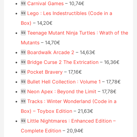
🆕
Carnival Games
– 10,74€
🆕
Lego : Les Indestructibles (Code in a
Box)
– 14,20€
🆕
Teenage Mutant Ninja Turtles : Wrath of the
Mutants
– 14,70€
🆕
Boardwalk Arcade 2
– 14,63€
🆕
Bridge Curse 2 The Extrication
– 16,36€
🆕
Pocket Bravery
– 17,16€
🆕
Bullet Hell Collection : Volume 1
– 17,78€
🆕
Neon Apex : Beyond the Limit
– 17,78€
🆕
Tracks : Winter Wonderland (Code in a
Box) – Toybox Edition
– 21,63€
🆕
Little Nightmares : Enhanced Edition –
Complete Edition
– 20,94€