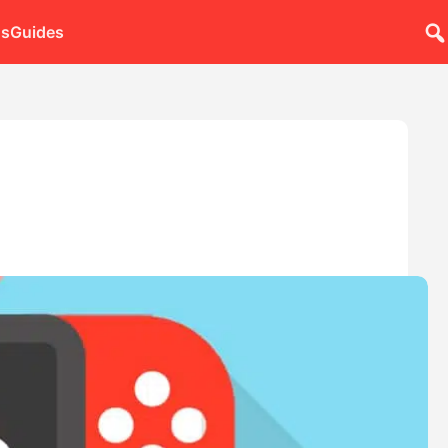
ns
Guides