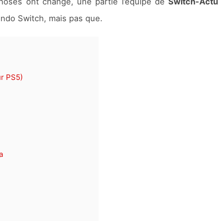
oses ont changé, une partie l’équipe de
Switch-Actu
endo Switch, mais pas que.
ur PS5)
a