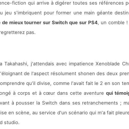
ience-fiction qui arrive à digérer toutes ses références 
du jeu s'imbriquent pour former une main géante desti
xe de mieux tourner sur Switch que sur PS4
, un comble ! 
regretterez pas.
a Takahashi, j'attendais avec impatience Xenoblade Chr
s'éloignant de l'aspect résolument shonen des deux pre
 comprendre qu'il divise, comme l'avait fait le 2 en son t
plongé à corps et à cœur dans cette aventure
qui témoi
rrivant à pousser la Switch dans ses retranchements ; 
a mise en scène, au service d'un scénario qui m'a fait ple
d studio.