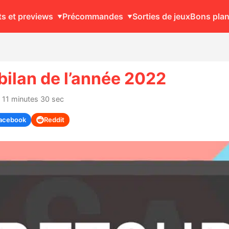
ts et previews
Précommandes
Sorties de jeux
Bons pla
bilan de l’année 2022
: 11 minutes 30 sec
acebook
Reddit