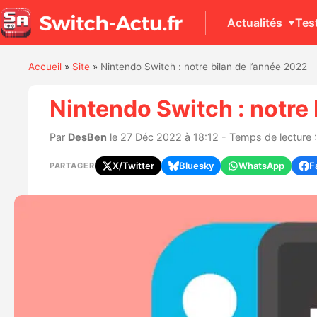
Actualités
Tes
Accueil
»
Site
»
Nintendo Switch : notre bilan de l’année 2022
Nintendo Switch : notre 
Par
DesBen
le 27 Déc 2022 à 18:12 - Temps de lecture 
X/Twitter
Bluesky
WhatsApp
F
PARTAGER