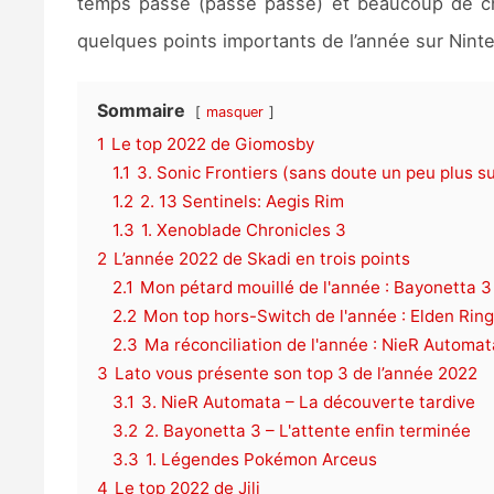
temps passe (passe passe) et beaucoup de ch
quelques points importants de l’année sur Nint
Sommaire
masquer
1
Le top 2022 de Giomosby
1.1
3. Sonic Frontiers (sans doute un peu plus s
1.2
2. 13 Sentinels: Aegis Rim
1.3
1. Xenoblade Chronicles 3
2
L’année 2022 de Skadi en trois points
2.1
Mon pétard mouillé de l'année : Bayonetta 3
2.2
Mon top hors-Switch de l'année : Elden Ring
2.3
Ma réconciliation de l'année : NieR Automat
3
Lato vous présente son top 3 de l’année 2022
3.1
3. NieR Automata – La découverte tardive
3.2
2. Bayonetta 3 – L'attente enfin terminée
3.3
1. Légendes Pokémon Arceus
4
Le top 2022 de Jili