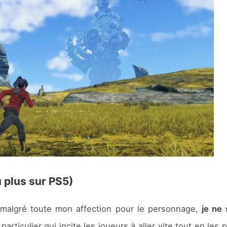
u plus sur PS5)
 : malgré toute mon affection pour le personnage,
je ne 
articulier qui incite les joueurs à aller vite tout en les p