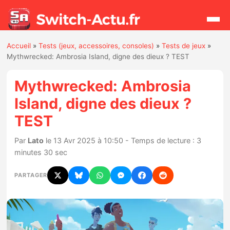
Accueil
»
Tests (jeux, accessoires, consoles)
»
Tests de jeux
»
Rechercher
Mythwrecked: Ambrosia Island, digne des dieux ? TEST
Mythwrecked: Ambrosia
Actualités
Island, digne des dieux ?
TEST
Jeux
Par
Lato
le 13 Avr 2025 à 10:50 - Temps de lecture : 3
Hardware
minutes 30 sec
Mises à jour
PARTAGER
Chiffres de ventes
Rumeurs