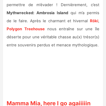
Sorties de jeux
permettre de m’évader ! Dernièrement, c’est
Mythwrecked: Ambrosia Island
qui m’a permis
Bons plans
de le faire. Après le charmant et hivernal
Röki
,
Polygon Treehouse
nous entraîne sur une île
Guides
déserte pour une véritable chasse au(x) trésor(s)
entre souvenirs perdus et menace mythologique.
Mamma Mia, here I go agaiiiiin