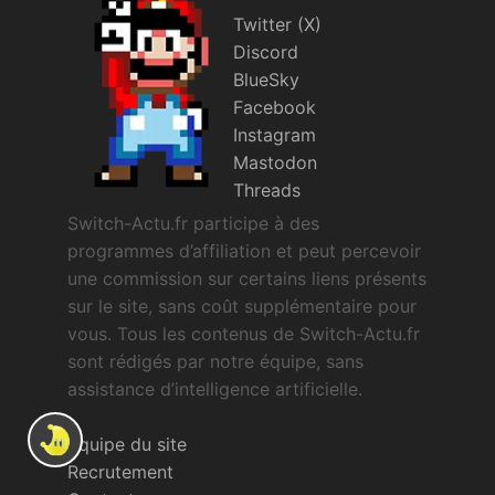
Twitter (X)
Discord
BlueSky
Facebook
Instagram
Mastodon
Threads
Switch-Actu.fr participe à des
programmes d’affiliation et peut percevoir
une commission sur certains liens présents
sur le site, sans coût supplémentaire pour
vous. Tous les contenus de Switch-Actu.fr
sont rédigés par notre équipe, sans
assistance d’intelligence artificielle.
Équipe du site
Recrutement