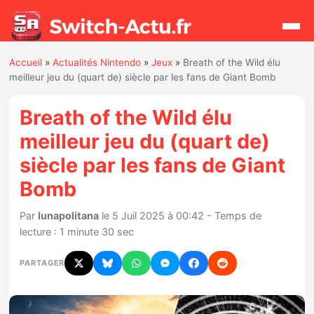
Accueil
»
Actualités Nintendo
»
Jeux
»
Breath of the Wild élu
Rechercher
meilleur jeu du (quart de) siècle par les fans de Giant Bomb
Breath of the Wild élu
Actualités
meilleur jeu du (quart de)
siècle par les fans de Giant
Jeux
Bomb
Hardware
Par
lunapolitana
le 5 Juil 2025 à 00:42 - Temps de
lecture : 1 minute 30 sec
Mises à jour
PARTAGER
Chiffres de ventes
Rumeurs