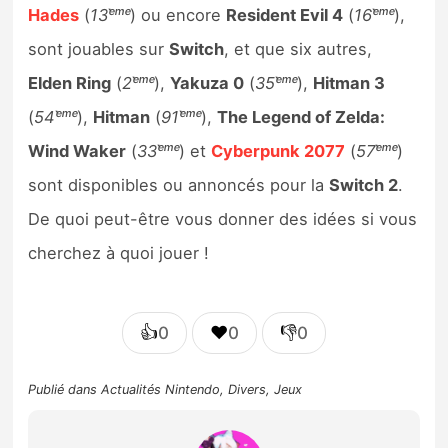
Hades
(
13ᵉ̀ᵐᵉ
) ou encore
Resident Evil 4
(
16ᵉ̀ᵐᵉ
),
sont jouables sur
Switch
, et que six autres,
Elden Ring
(
2ᵉ̀ᵐᵉ
),
Yakuza 0
(
35ᵉ̀ᵐᵉ
),
Hitman 3
(
54ᵉ̀ᵐᵉ
),
Hitman
(
91ᵉ̀ᵐᵉ
),
The Legend of Zelda:
Wind Waker
(
33ᵉ̀ᵐᵉ
) et
Cyberpunk 2077
(
57ᵉ̀ᵐᵉ
)
sont disponibles ou annoncés pour la
Switch 2
.
De quoi peut-être vous donner des idées si vous
cherchez à quoi jouer !
👍
❤️
👎
0
0
0
Publié dans
Actualités Nintendo
,
Divers
,
Jeux