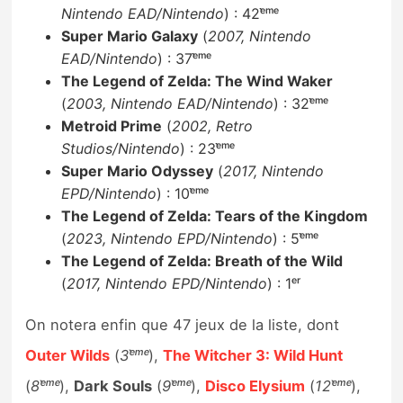
Nintendo EAD/Nintendo
) : 42ᵉ̀ᵐᵉ
Super Mario Galaxy
(
2007, Nintendo
EAD/Nintendo
) : 37ᵉ̀ᵐᵉ
The Legend of Zelda: The Wind Waker
(
2003, Nintendo EAD/Nintendo
) : 32ᵉ̀ᵐᵉ
Metroid Prime
(
2002, Retro
Studios/Nintendo
) : 23ᵉ̀ᵐᵉ
Super Mario Odyssey
(
2017, Nintendo
EPD/Nintendo
) : 10ᵉ̀ᵐᵉ
The Legend of Zelda: Tears of the Kingdom
(
2023, Nintendo EPD/Nintendo
) : 5ᵉ̀ᵐᵉ
The Legend of Zelda: Breath of the Wild
(
2017, Nintendo EPD/Nintendo
) : 1ᵉʳ
On notera enfin que 47 jeux de la liste, dont
Outer Wilds
(
3ᵉ̀ᵐᵉ
),
The Witcher 3: Wild Hunt
(
8ᵉ̀ᵐᵉ
),
Dark Souls
(
9ᵉ̀ᵐᵉ
),
Disco Elysium
(
12ᵉ̀ᵐᵉ
),