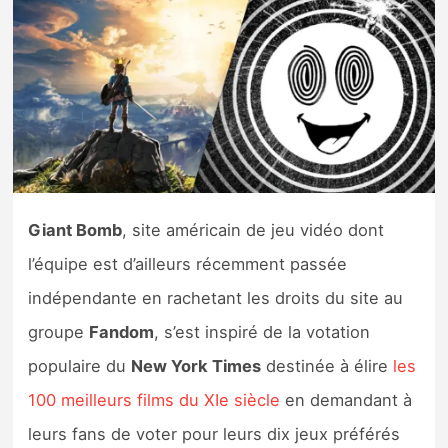
Nintendo Direct
Tests et previews
Tests de jeux
Tests d’accessoires
Giant Bomb
, site américain de jeu vidéo dont
Autres tests
l’équipe est d’ailleurs récemment passée
Previews
indépendante en rachetant les droits du site au
groupe
Fandom
, s’est inspiré de la votation
Précommandes
populaire du
New York Times
destinée à élire
les
100 meilleurs films du XIe siècle
en demandant à
Précommandes jeux Switch 2
leurs fans de voter pour leurs dix jeux préférés