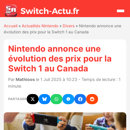
Accueil
»
Actualités Nintendo
»
Divers
»
Nintendo annonce une
Rechercher
évolution des prix pour la Switch 1 au Canada
Nintendo annonce une
Actualités
évolution des prix pour la
Switch 1 au Canada
Jeux
Par
Mathioos
le 1 Juil 2025 à 10:23 - Temps de lecture : 1
Hardware
minute
Mises à jour
PARTAGER
Chiffres de ventes
Rumeurs