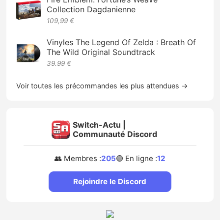
Collection Dagdanienne
109,99 €
Vinyles The Legend Of Zelda : Breath Of
The Wild Original Soundtrack
39.99 €
Voir toutes les précommandes les plus attendues →
Switch-Actu |
Communauté Discord
👥 Membres :
205
🟢 En ligne :
12
Rejoindre le Discord