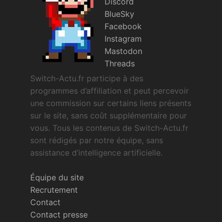
Discord
BlueSky
Facebook
Instagram
Mastodon
Threads
Switch-Actu.fr participe à des
programmes d’affiliation et peut percevoir
une commission sur certains liens présents
sur le site, sans coût supplémentaire pour
vous. Tous les contenus de Switch-Actu.fr
sont rédigés par notre équipe, sans
assistance d’intelligence artificielle.
Équipe du site
Recrutement
Contact
Contact presse