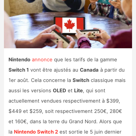
Nintendo Direct
Tests et previews
Tests de jeux
Nintendo
annonce
que les tarifs de la gamme
Tests d’accessoires
Switch 1
vont être ajustés au
Canada
à partir du
Autres tests
1er août. Cela concerne la
Switch
classique mais
Previews
aussi les versions
OLED
et
Lite
, qui sont
actuellement vendues respectivement à $399,
Précommandes
$449 et $259, soit respectivement 250€, 280€
et 160€, dans la terre du Grand Nord. Alors que
Précommandes jeux Switch 2
la
Nintendo Switch 2
est sortie le 5 juin dernier