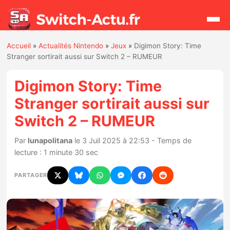
Accueil
»
Actualités Nintendo
»
Jeux
»
Digimon Story: Time
Rechercher
Stranger sortirait aussi sur Switch 2 – RUMEUR
Digimon Story: Time
Actualités
Stranger sortirait aussi sur
Switch 2 – RUMEUR
Jeux
Par
lunapolitana
le 3 Juil 2025 à 22:53 - Temps de
Hardware
lecture : 1 minute 30 sec
Mises à jour
PARTAGER
Chiffres de ventes
Rumeurs