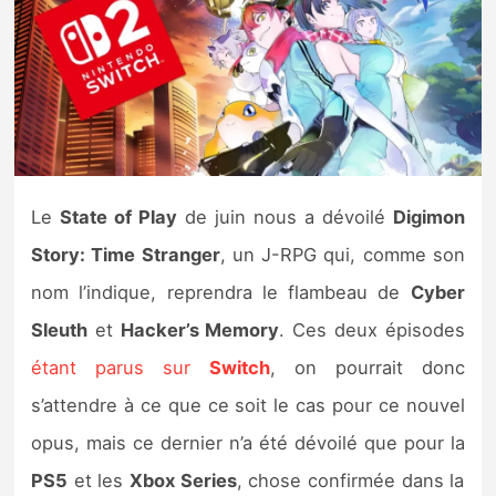
Nintendo Direct
Tests et previews
Tests de jeux
Le
State of Play
de juin nous a dévoilé
Digimon
Tests d’accessoires
Story: Time Stranger
, un J-RPG qui, comme son
Autres tests
nom l’indique, reprendra le flambeau de
Cyber
Previews
Sleuth
et
Hacker’s Memory
. Ces deux épisodes
étant parus sur
Switch
, on pourrait donc
Précommandes
s’attendre à ce que ce soit le cas pour ce nouvel
opus, mais ce dernier n’a été dévoilé que pour la
Précommandes jeux Switch 2
PS5
et les
Xbox Series
, chose confirmée dans la