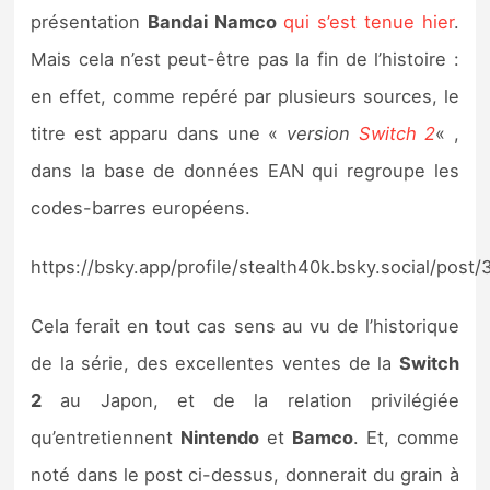
Sorties de jeux
présentation
Bandai Namco
qui s’est tenue hier
.
Mais cela n’est peut-être pas la fin de l’histoire :
Bons plans
en effet, comme repéré par plusieurs sources, le
titre est apparu dans une «
version
Switch 2
« ,
Guides
dans la base de données EAN qui regroupe les
codes-barres européens.
https://bsky.app/profile/stealth40k.bsky.social/post
Cela ferait en tout cas sens au vu de l’historique
de la série, des excellentes ventes de la
Switch
2
au Japon, et de la relation privilégiée
qu’entretiennent
Nintendo
et
Bamco
. Et, comme
noté dans le post ci-dessus, donnerait du grain à