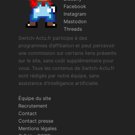
Facebook
Instagram
Mastodon
Threads
Switch-Actu.fr participe à des
programmes d’affiliation et peut percevoir
une commission sur certains liens présents
sur le site, sans coût supplémentaire pour
vous. Tous les contenus de Switch-Actu.fr
sont rédigés par notre équipe, sans
assistance d’intelligence artificielle.
Équipe du site
Recrutement
Contact
Contact presse
Mentions légales