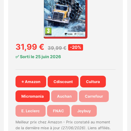
Nintendo Direct
Tests et previews
Tests de jeux
31,99 €
-20%
39,99 €
✅ Sorti le 25 juin 2026
Tests d’accessoires
Autres tests
⭐ Amazon
Cdiscount
Cultura
Previews
Micromania
Auchan
Carrefour
Précommandes
E. Leclerc
FNAC
Joybuy
Précommandes jeux Switch 2
Meilleur prix chez Amazon -
Prix constaté au moment
de la dernière mise à jour
(27/06/2026)
. Liens affiliés.