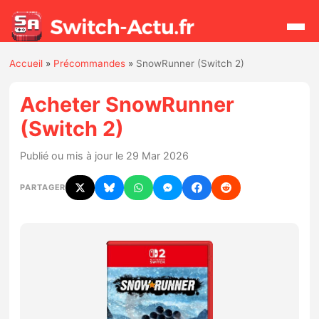
Accueil
»
Précommandes
»
SnowRunner (Switch 2)
Rechercher
Acheter SnowRunner
(Switch 2)
Actualités
Publié ou mis à jour le 29 Mar 2026
Jeux
PARTAGER
Hardware
Mises à jour
Chiffres de ventes
Rumeurs