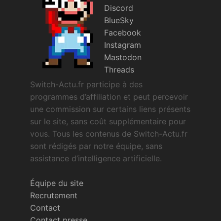
Discord
BlueSky
Facebook
Instagram
Mastodon
Threads
Switch-Actu.fr participe à des
programmes d’affiliation et peut percevoir
une commission sur certains liens présents
sur le site, sans coût supplémentaire pour
vous. Tous les contenus de Switch-Actu.fr
sont rédigés par notre équipe, sans
assistance d’intelligence artificielle.
Équipe du site
Recrutement
Contact
Contact presse