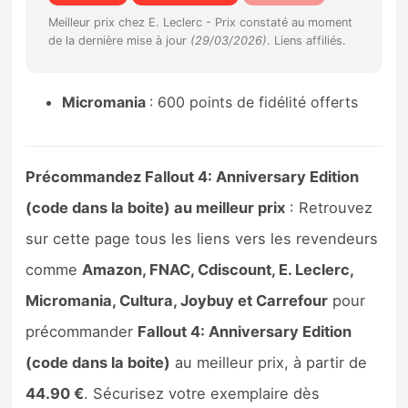
Sorties de jeux
Meilleur prix chez E. Leclerc -
Prix constaté au moment
de la dernière mise à jour
(29/03/2026)
. Liens affiliés.
Bons plans
Micromania
: 600 points de fidélité offerts
Guides
Précommandez Fallout 4: Anniversary Edition
(code dans la boite) au meilleur prix
: Retrouvez
sur cette page tous les liens vers les revendeurs
comme
Amazon, FNAC, Cdiscount, E. Leclerc,
Micromania, Cultura, Joybuy et Carrefour
pour
précommander
Fallout 4: Anniversary Edition
(code dans la boite)
au meilleur prix, à partir de
44.90 €
. Sécurisez votre exemplaire dès