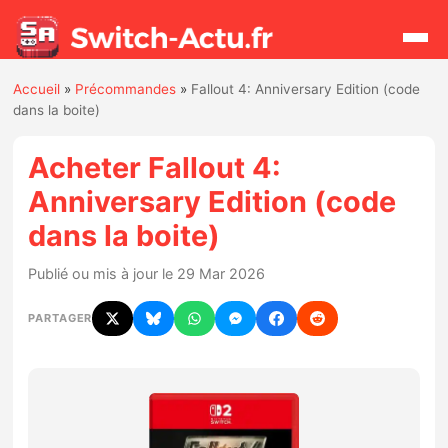
Accueil
»
Précommandes
»
Fallout 4: Anniversary Edition (code
Rechercher
dans la boite)
Acheter Fallout 4:
Actualités
Anniversary Edition (code
dans la boite)
Jeux
Publié ou mis à jour le 29 Mar 2026
Hardware
PARTAGER
Mises à jour
Chiffres de ventes
Rumeurs