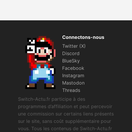
Connectons-nous
Twitter (X)
Discord
BlueSky
Facebook
Instagram
Mastodon
Threads
Switch-Actu.fr participe à des
programmes d’affiliation et peut percevoir
une commission sur certains liens présents
sur le site, sans coût supplémentaire pour
vous. Tous les contenus de Switch-Actu.fr