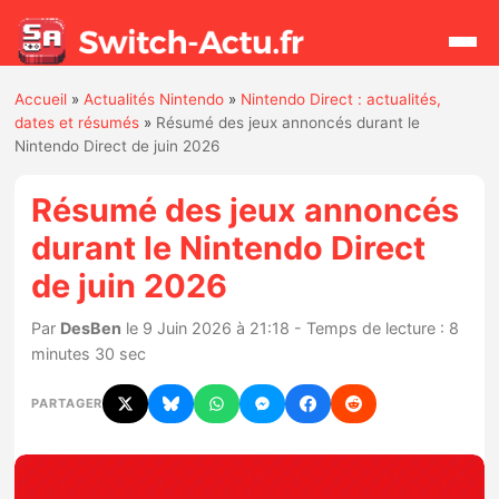
Accueil
»
Actualités Nintendo
»
Nintendo Direct : actualités,
Rechercher
dates et résumés
»
Résumé des jeux annoncés durant le
Nintendo Direct de juin 2026
Actualités
Résumé des jeux annoncés
durant le Nintendo Direct
Jeux
de juin 2026
Hardware
Par
DesBen
le 9 Juin 2026 à 21:18 - Temps de lecture : 8
minutes 30 sec
Mises à jour
PARTAGER
Chiffres de ventes
Rumeurs