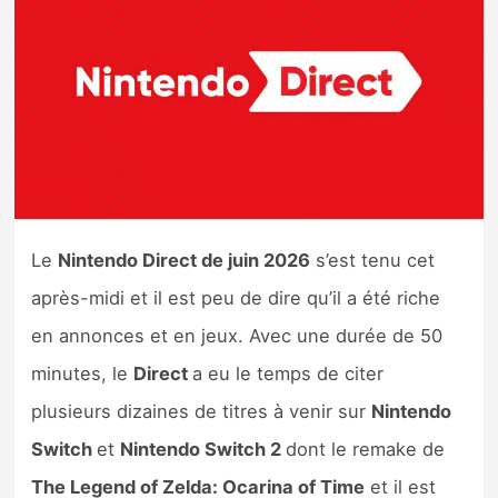
Nintendo Direct
Tests et previews
Tests de jeux
Tests d’accessoires
Le
Nintendo Direct de juin 2026
s’est tenu cet
Autres tests
après-midi et il est peu de dire qu’il a été riche
Previews
en annonces et en jeux. Avec une durée de 50
minutes, le
Direct
a eu le temps de citer
Précommandes
plusieurs dizaines de titres à venir sur
Nintendo
Switch
et
Nintendo Switch 2
dont le remake de
Précommandes jeux Switch 2
The Legend of Zelda: Ocarina of Time
et il est