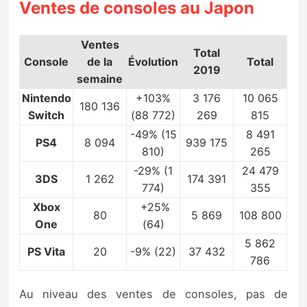
Ventes de consoles au Japon
Ventes
Total
Console
de la
Évolution
Total
2019
semaine
Nintendo
+103%
3 176
10 065
180 136
Switch
(88 772)
269
815
-49% (15
8 491
PS4
8 094
939 175
810)
265
-29% (1
24 479
3DS
1 262
174 391
774)
355
Xbox
+25%
80
5 869
108 800
One
(64)
5 862
PS Vita
20
-9% (22)
37 432
786
Au niveau des ventes de consoles, pas de