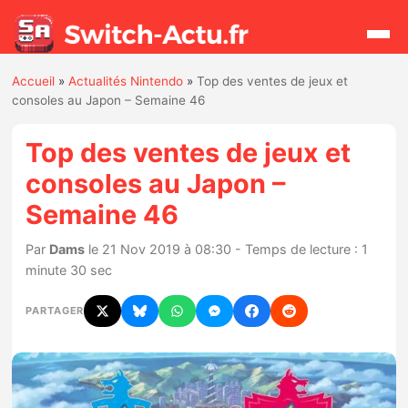
Accueil
»
Actualités Nintendo
»
Top des ventes de jeux et
Rechercher
consoles au Japon – Semaine 46
Top des ventes de jeux et
Actualités
consoles au Japon –
Semaine 46
Jeux
Par
Dams
le 21 Nov 2019 à 08:30 - Temps de lecture : 1
Hardware
minute 30 sec
Mises à jour
PARTAGER
Chiffres de ventes
Rumeurs