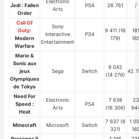
Electronic
Jedi : Fallen
PS4
26 761
/
Arts
Order
Call Of
Sony
Duty
:
9 411 (16
18
Interactive
PS4
Modern
179)
16
Entertainment
Warfare
Mario &
Sonic aux
9 042
jeux
Sega
Switch
42 7
(14 276)
Olympiques
de Tokyo
Need For
Electronic
7 638
2
Speed :
PS4
Arts
(16 306)
94
Heat
7 637 (8
1 0
Minecraft
Microsoft
Switch
321)
16
Personna 5
7 195
22