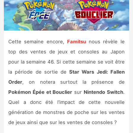
Nintendo Direct
Tests et previews
Cette semaine encore,
Famitsu
nous révèle le
Tests de jeux
top des ventes de jeux et consoles au Japon
Tests d’accessoires
pour la semaine 46. Si cette semaine se voit être
la période de sortie de
Star Wars Jedi: Fallen
Autres tests
Order
, on notera surtout la présence de
Previews
Pokémon Épée et Bouclier
sur
Nintendo Switch
.
Quel a donc été l’impact de cette nouvelle
Précommandes
génération de monstres de poche sur les ventes
Précommandes jeux Switch 2
de jeux ainsi que sur les ventes de consoles ?