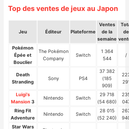
Sorties de jeux
Top des ventes de jeux au Japon
Bons plans
Ventes
Tot
Jeu
Éditeur
Plateforme
de la
d
semaine
vent
Guides
Pokémon
The Pokémon
1 364
Épée et
Switch
/
Company
544
Bouclier
37 382
Death
22
Sony
PS4
(185
Stranding
29
909)
Luigi’s
29 718
23
Nintendo
Switch
Mansion
3
(54 680)
04
Ring Fit
28 015
26
Nintendo
Switch
Adventure
(52 240)
94
Star Wars