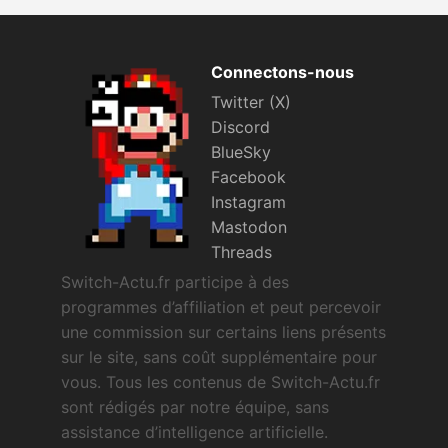
Connectons-nous
Twitter (X)
Discord
BlueSky
Facebook
Instagram
Mastodon
Threads
Switch-Actu.fr participe à des
programmes d’affiliation et peut percevoir
une commission sur certains liens présents
sur le site, sans coût supplémentaire pour
vous. Tous les contenus de Switch-Actu.fr
sont rédigés par notre équipe, sans
assistance d’intelligence artificielle.