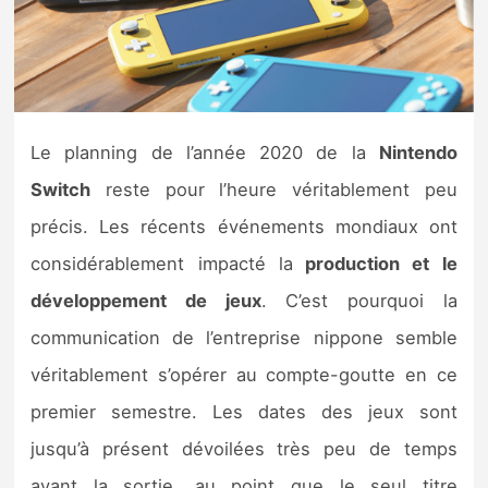
Nintendo Direct
Tests et previews
Le planning de l’année 2020 de la
Nintendo
Tests de jeux
Switch
reste pour l’heure véritablement peu
Tests d’accessoires
précis. Les récents événements mondiaux ont
considérablement impacté la
production et le
Autres tests
développement de jeux
. C’est pourquoi la
Previews
communication de l’entreprise nippone semble
véritablement s’opérer au compte-goutte en ce
Précommandes
premier semestre. Les dates des jeux sont
Précommandes jeux Switch 2
jusqu’à présent dévoilées très peu de temps
avant la sortie, au point que le seul titre