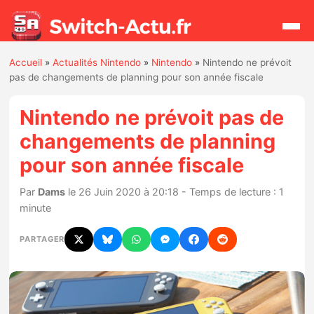
Accueil
»
Actualités Nintendo
»
Nintendo
»
Nintendo ne prévoit
Rechercher
pas de changements de planning pour son année fiscale
Nintendo ne prévoit pas de
Actualités
changements de planning
pour son année fiscale
Jeux
Par
Dams
le 26 Juin 2020 à 20:18 - Temps de lecture : 1
Hardware
minute
Mises à jour
PARTAGER
Chiffres de ventes
Rumeurs