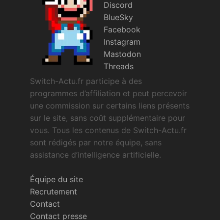
Discord
BlueSky
Facebook
Instagram
Mastodon
Threads
Switch-Actu.fr participe à des
programmes d’affiliation et peut percevoir
une commission sur certains liens présents
sur le site, sans coût supplémentaire pour
vous. Tous les contenus de Switch-Actu.fr
sont rédigés par notre équipe, sans
assistance d’intelligence artificielle.
Équipe du site
Recrutement
Contact
Contact presse