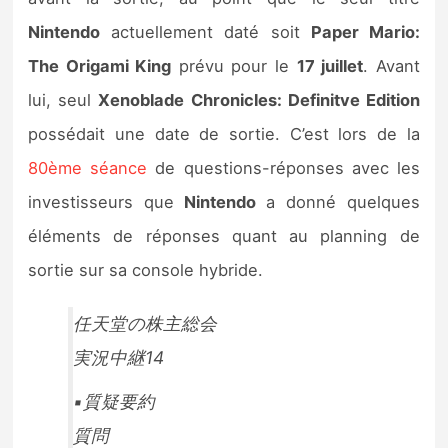
Sorties de jeux
Nintendo
actuellement daté soit
Paper Mario:
The Origami King
prévu pour le
17 juillet
. Avant
Bons plans
lui, seul
Xenoblade Chronicles: Definitve Edition
possédait une date de sortie. C’est lors de la
Guides
80ème séance
de questions-réponses avec les
investisseurs que
Nintendo
a donné quelques
éléments de réponses quant au planning de
sortie sur sa console hybride.
任天堂の株主総会
実況中継14
▪️質疑要約
質問