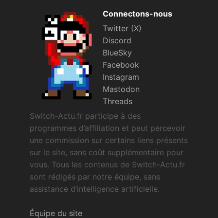
Connectons-nous
Twitter (X)
Discord
BlueSky
Facebook
Instagram
Mastodon
Threads
Switch-Actu.fr participe à des
programmes d’affiliation et peut percevoir
une commission sur certains liens présents
sur le site, sans coût supplémentaire pour
vous. Tous les contenus de Switch-Actu.fr
sont rédigés par notre équipe, sans
assistance d’intelligence artificielle.
Équipe du site