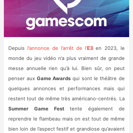
Nintendo Direct
Tests et previews
Tests de jeux
Depuis
l’annonce de l’arrêt de l’
E3
en 2023, le
monde du jeu vidéo n’a plus vraiment de grande
Tests d’accessoires
messe annuelle rien qu’à lui. Bien sûr, on peut
Autres tests
penser aux
Game Awards
qui sont le théâtre de
Previews
quelques annonces et performances mais qui
restent tout de même très américano-centrés. La
Précommandes
Summer Game Fest
tente également de
reprendre le flambeau mais on est tout de même
Précommandes jeux Switch 2
bien loin de l’aspect festif et grandiose qu’avaient