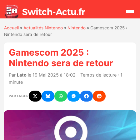
Accueil
»
Actualités Nintendo
»
Nintendo
»
Gamescom 2025 :
Rechercher
Nintendo sera de retour
Gamescom 2025 :
Actualités
Nintendo sera de retour
Jeux
Par
Lato
le 19 Mai 2025 à 18:02 - Temps de lecture : 1
minute
Hardware
PARTAGER
Mises à jour
Chiffres de ventes
Rumeurs