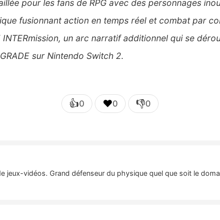
illée pour les fans de RPG avec des personnages inou
ique fusionnant action en temps réel et combat par 
 INTERmission, un arc narratif additionnel qui se déro
RADE sur Nintendo Switch 2.
👍
❤️
👎
0
0
0
de jeux-vidéos. Grand défenseur du physique quel que soit le domai