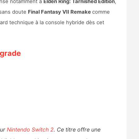
ense notamment à
Elden Ring: Tarnished Edition
,
a sans doute
Final Fantasy VII Remake
comme
dard technique à la console hybride dès cet
rgrade
sur
Nintendo Switch 2
. Ce titre offre une