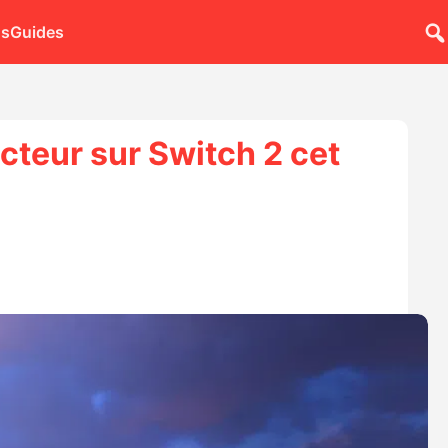
ns
Guides
cteur sur Switch 2 cet