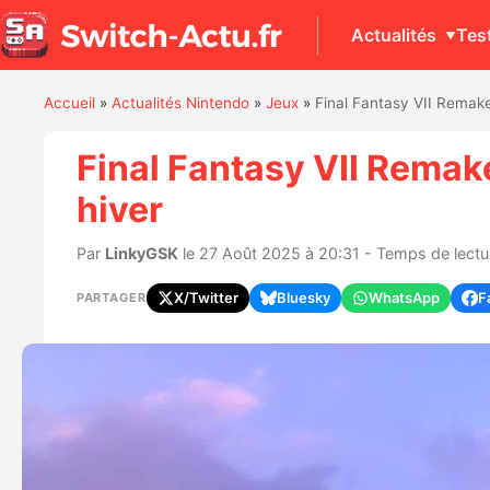
Actualités
Tes
Accueil
»
Actualités Nintendo
»
Jeux
»
Final Fantasy VII Remake
Final Fantasy VII Remake
hiver
Par
LinkyGSK
le 27 Août 2025 à 20:31 - Temps de lectur
X/Twitter
Bluesky
WhatsApp
F
PARTAGER