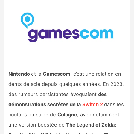
Nintendo Direct
Tests et previews
Tests de jeux
Tests d’accessoires
Nintendo
et la
Gamescom
, c’est une relation en
Autres tests
dents de scie depuis quelques années. En 2023,
Previews
des rumeurs persistantes évoquaient
des
démonstrations secrètes de la
Switch 2
dans les
Précommandes
couloirs du salon de
Cologne
, avec notamment
Précommandes jeux Switch 2
une version boostée de
The Legend of Zelda: