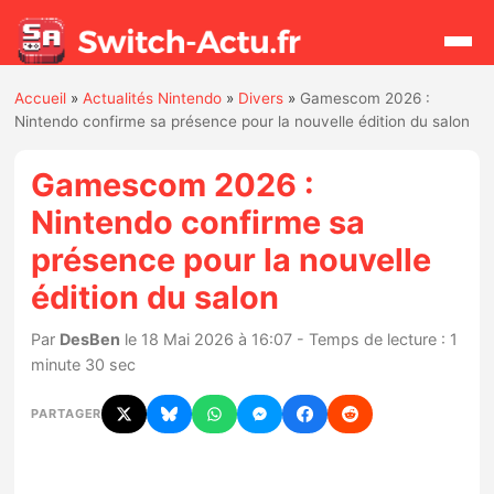
Accueil
»
Actualités Nintendo
»
Divers
»
Gamescom 2026 :
Rechercher
Nintendo confirme sa présence pour la nouvelle édition du salon
Gamescom 2026 :
Actualités
Nintendo confirme sa
présence pour la nouvelle
Jeux
édition du salon
Hardware
Par
DesBen
le 18 Mai 2026 à 16:07 - Temps de lecture : 1
minute 30 sec
Mises à jour
PARTAGER
Chiffres de ventes
Rumeurs