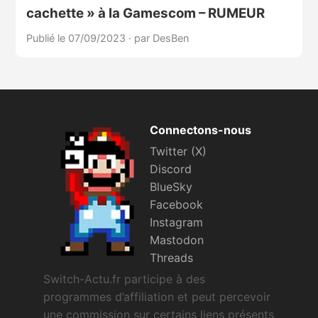
cachette » à la Gamescom – RUMEUR
Publié le 07/09/2023
·
par DesBen
Connectons-nous
Twitter (X)
Discord
BlueSky
Facebook
Instagram
Mastodon
Threads
Switch-Actu.fr participe à des
programmes d’affiliation et peut percevoir
une commission sur certains liens présents