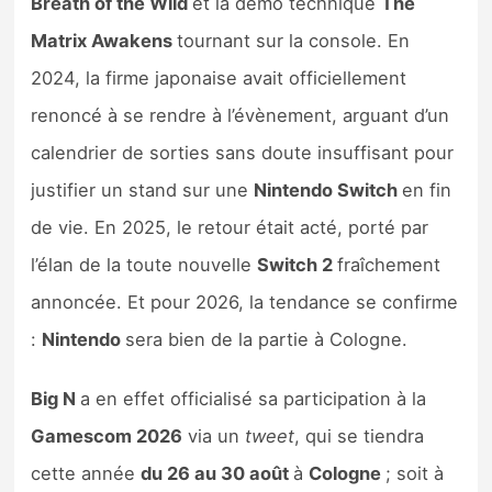
Breath of the Wild
et la démo technique
The
Sorties de jeux
Matrix Awakens
tournant sur la console. En
2024, la firme japonaise avait officiellement
Bons plans
renoncé à se rendre à l’évènement, arguant d’un
calendrier de sorties sans doute insuffisant pour
Guides
justifier un stand sur une
Nintendo Switch
en fin
de vie. En 2025, le retour était acté, porté par
l’élan de la toute nouvelle
Switch 2
fraîchement
annoncée. Et pour 2026, la tendance se confirme
:
Nintendo
sera bien de la partie à Cologne.
Big N
a en effet officialisé sa participation à la
Gamescom 2026
via un
tweet
, qui se tiendra
cette année
du 26 au 30 août
à
Cologne
; soit à