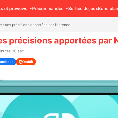
ts et previews
Précommandes
Sorties de jeux
Bons pla
e : des précisions apportées par Nintendo
des précisions apportées par
minutes 30 sec
acebook
Reddit