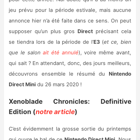
Sorties de jeux
jeu prévu pour la période estivale, mais aucune
annonce hier n’a été faite dans ce sens. On peut
Bons plans
supposer qu’un plus gros
Direct
précisant cela
se tiendra lors de la période de l’
E3
(
et ce, bien
Guides
que le salon
ait été annulé
), voire même avant,
qui sait ? En attendant, donc, des jours meilleurs,
découvrons ensemble le résumé du
Nintendo
Direct Mini
du 26 mars 2020 !
Xenoblade Chronicles: Definitive
Edition (
notre article
)
C’est évidemment la grosse sortie du printemps
qui ouvre le bal de ce
Nintendo Direct Mini
. Nous