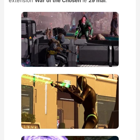
extension
War of the Chosen
le
29 mai
.