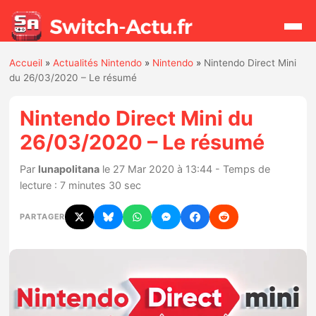
Accueil
»
Actualités Nintendo
»
Nintendo
»
Nintendo Direct Mini
Rechercher
du 26/03/2020 – Le résumé
Nintendo Direct Mini du
Actualités
26/03/2020 – Le résumé
Jeux
Par
lunapolitana
le 27 Mar 2020 à 13:44 - Temps de
lecture : 7 minutes 30 sec
Hardware
PARTAGER
Mises à jour
Chiffres de ventes
Rumeurs