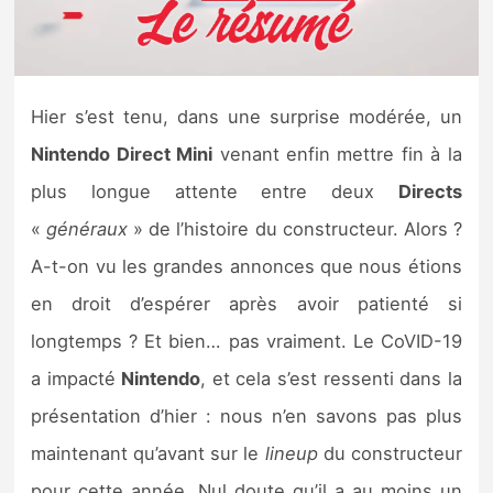
Nintendo Direct
Tests et previews
Hier s’est tenu, dans une surprise modérée, un
Nintendo Direct Mini
venant enfin mettre fin à la
Tests de jeux
plus longue attente entre deux
Directs
Tests d’accessoires
«
généraux
» de l’histoire du constructeur. Alors ?
A-t-on vu les grandes annonces que nous étions
Autres tests
en droit d’espérer après avoir patienté si
Previews
longtemps ? Et bien… pas vraiment. Le CoVID-19
a impacté
Nintendo
, et cela s’est ressenti dans la
Précommandes
présentation d’hier : nous n’en savons pas plus
Précommandes jeux Switch 2
maintenant qu’avant sur le
lineup
du constructeur
pour cette année. Nul doute qu’il a au moins un