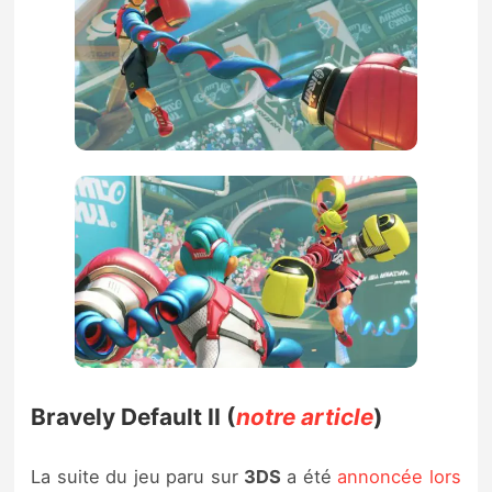
Bravely Default II (
notre article
)
La suite du jeu paru sur
3DS
a été
annoncée lors