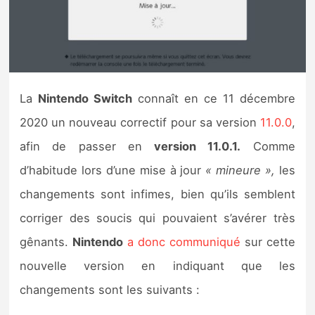
Nintendo Direct
Tests et previews
La
Nintendo Switch
connaît en ce 11 décembre
Tests de jeux
2020 un nouveau correctif pour sa version
11.0.0
,
Tests d’accessoires
afin de passer en
version 11.0.1.
Comme
d’habitude lors d’une mise à jour
« mineure »,
les
Autres tests
changements sont infimes, bien qu’ils semblent
Previews
corriger des soucis qui pouvaient s’avérer très
gênants.
Nintendo
a donc communiqué
sur cette
Précommandes
nouvelle version en indiquant que les
Précommandes jeux Switch 2
changements sont les suivants :