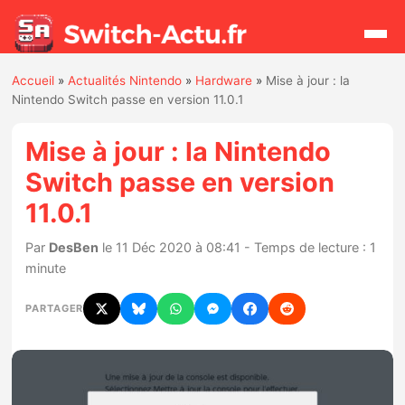
Accueil
»
Actualités Nintendo
»
Hardware
»
Mise à jour : la
Rechercher
Nintendo Switch passe en version 11.0.1
Mise à jour : la Nintendo
Actualités
Switch passe en version
11.0.1
Jeux
Par
DesBen
le 11 Déc 2020 à 08:41 - Temps de lecture : 1
Hardware
minute
Mises à jour
PARTAGER
Chiffres de ventes
Rumeurs